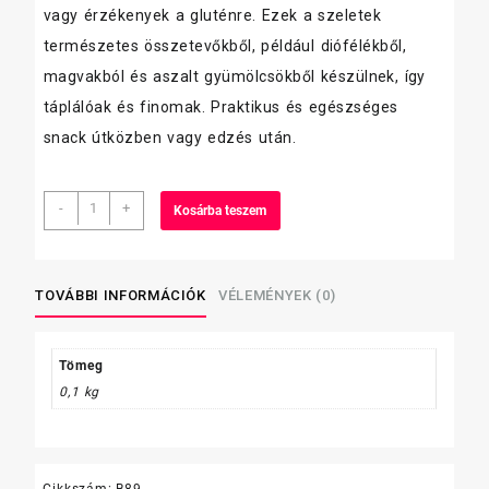
vagy érzékenyek a gluténre. Ezek a szeletek
természetes összetevőkből, például diófélékből,
magvakból és aszalt gyümölcsökből készülnek, így
táplálóak és finomak. Praktikus és egészséges
snack útközben vagy edzés után.
Cerbona
-
+
Kosárba teszem
müzli
gluténmentes
35g
Étcsokis-
TOVÁBBI INFORMÁCIÓK
VÉLEMÉNYEK (0)
málnás
mennyiség
Tömeg
0,1 kg
Cikkszám:
B89