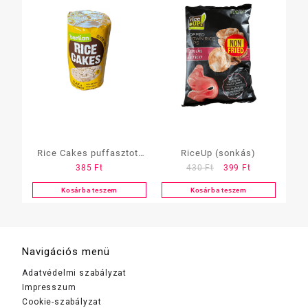
Rice Cakes puffasztott
RiceUp (sonkás)
Original
Current
385
Ft
430
Ft
399
Ft
rizs
price
price
Lenmag&napraforgómag
Kosárba teszem
Kosárba teszem
was:
is:
430 Ft.
399 Ft.
Navigációs menü
Adatvédelmi szabályzat
Impresszum
Cookie-szabályzat