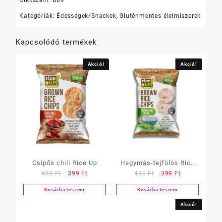
Kategóriák:
Édességek/Snackek
,
Gluténmentes élelmiszerek
Kapcsolódó termékek
Akció!
Akció!
Csípős chili Rice Up
Hagymás-tejfölös Rice
Original
Current
Original
Current
430
Ft
399
Ft
430
Ft
399
Ft
Up
price
price
price
price
Kosárba teszem
Kosárba teszem
was:
is:
was:
is:
430 Ft.
399 Ft.
430 Ft.
399 Ft.
Akció!