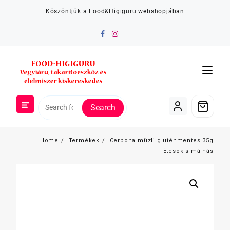
Skip
Köszöntjük a Food&Higiguru webshopjában
to
content
Search
Home
Termékek
Cerbona müzli gluténmentes 35g
Étcsokis-málnás