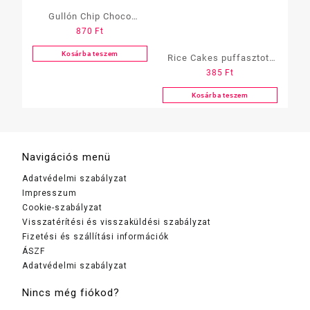
Gullón Chip Choco
870
Ft
cukormentes és
gluténmentes cookies
Kosárba teszem
Rice Cakes puffasztott
385
Ft
rizs
Lenmag&napraforgómag
Kosárba teszem
Navigációs menü
Adatvédelmi szabályzat
Impresszum
Cookie-szabályzat
Visszatérítési és visszaküldési szabályzat
Fizetési és szállítási információk
ÁSZF
Adatvédelmi szabályzat
Nincs még fiókod?