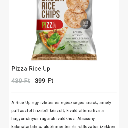
Pizza Rice Up
Original
Current
430
Ft
399
Ft
price
price
A Rice Up egy ízletes és egészséges snack, amely
was:
is:
puffasztott rizsből készült, kiváló alternatíva a
430 Ft.
399 Ft.
hagyományos rágcsálnivalókhoz. Alacsony
kalóriatartalmú, gluténmentes és változatos ízekben