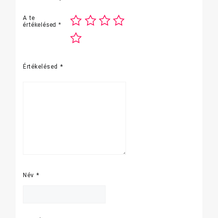
A te
értékelésed
*
Értékelésed
*
Név
*