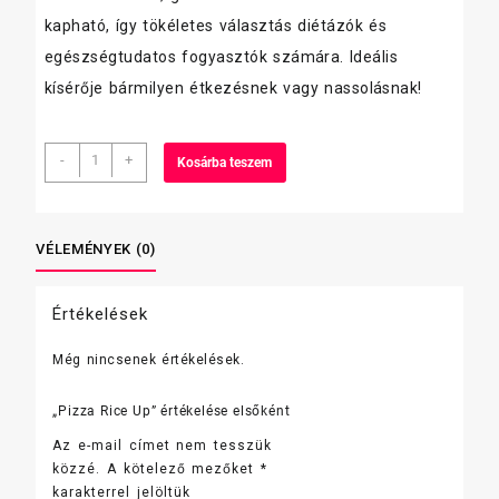
kapható, így tökéletes választás diétázók és
egészségtudatos fogyasztók számára. Ideális
kísérője bármilyen étkezésnek vagy nassolásnak!
Pizza
-
+
Kosárba teszem
Rice
Up
mennyiség
VÉLEMÉNYEK (0)
Értékelések
Még nincsenek értékelések.
„Pizza Rice Up” értékelése elsőként
Az e-mail címet nem tesszük
közzé.
A kötelező mezőket
*
karakterrel jelöltük