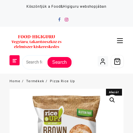
Skip
Köszöntjük a Food&Higiguru webshopjában
to
content
Search
Home
Termékek
Pizza Rice Up
Akció!
Akció!