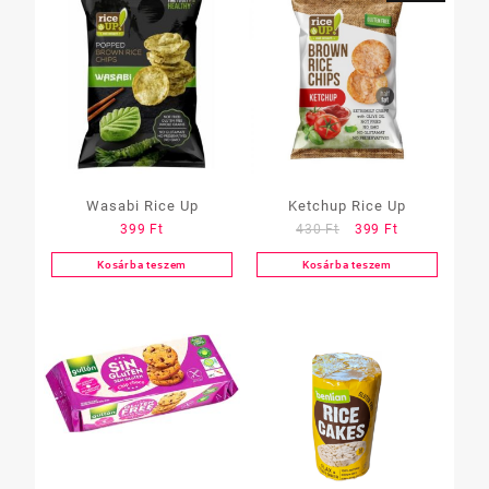
Wasabi Rice Up
Ketchup Rice Up
Original
Current
399
Ft
430
Ft
399
Ft
price
price
Kosárba teszem
Kosárba teszem
was:
is:
430 Ft.
399 Ft.