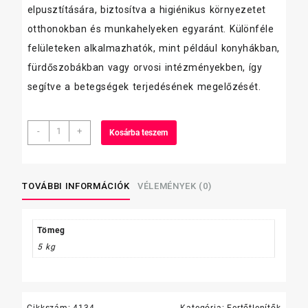
elpusztítására, biztosítva a higiénikus környezetet
otthonokban és munkahelyeken egyaránt. Különféle
felületeken alkalmazhatók, mint például konyhákban,
fürdőszobákban vagy orvosi intézményekben, így
segítve a betegségek terjedésének megelőzését.
Brado
-
+
Kosárba teszem
Life
kézfertőtlenítő
gél,1500
ml,
TOVÁBBI INFORMÁCIÓK
VÉLEMÉNYEK (0)
pumpás
mennyiség
Tömeg
5 kg
Cikkszám:
4134
Kategória:
Fertőtlenítők