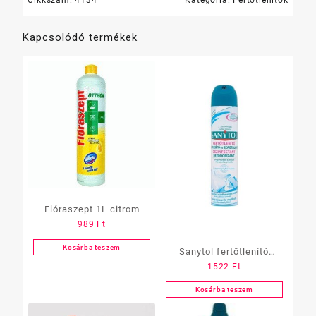
Kapcsolódó termékek
Flóraszept 1L citrom
989
Ft
Kosárba teszem
Sanytol fertőtlenítő
1522
Ft
légrissítő és szagtalanító
spray 300 ml többféle
Kosárba teszem