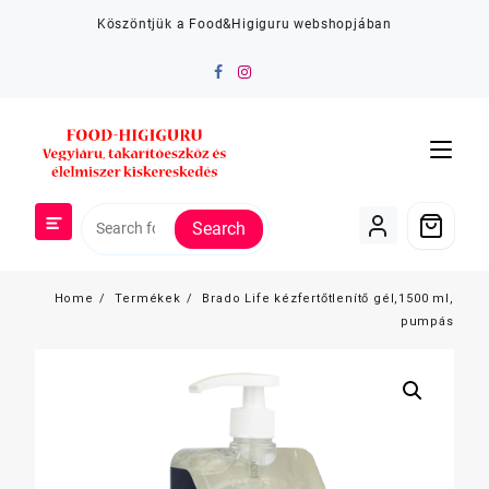
Skip
Köszöntjük a Food&Higiguru webshopjában
to
content
Search
Home
Termékek
Brado Life kézfertőtlenítő gél,1500 ml,
pumpás