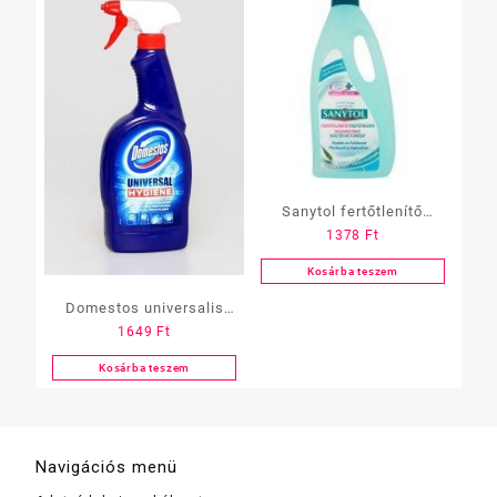
Sanytol fertőtlenítő
1378
Ft
felülettisztító 1 l
utántöltő
Kosárba teszem
Domestos universalis
1649
Ft
fertőtlenítő hatású,
tisztító szórófejes 750 ml
Kosárba teszem
Navigációs menü