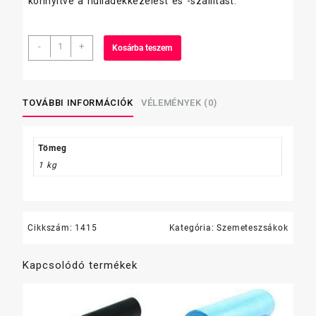
könnyítve a hulladékkezelést és -szállítást.
szemeteszsák
-
+
Kosárba teszem
160
L
80×120
cm,
TOVÁBBI INFORMÁCIÓK
VÉLEMÉNYEK (0)
10
db/tekercs,
fekete,
Tömeg
30
1 kg
mikron
(Z)
(1
tekercs)
Cikkszám:
1415
Kategória:
Szemeteszsákok
mennyiség
Kapcsolódó termékek