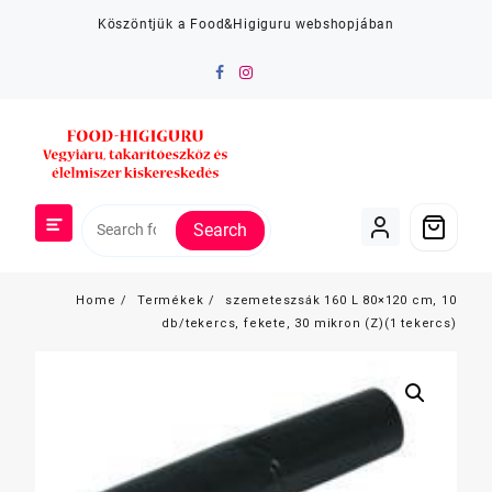
Skip
Köszöntjük a Food&Higiguru webshopjában
to
content
Search
Home
Termékek
szemeteszsák 160 L 80×120 cm, 10
db/tekercs, fekete, 30 mikron (Z)(1 tekercs)