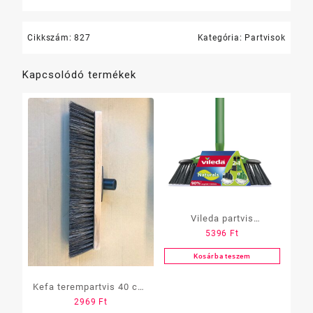
Cikkszám:
827
Kategória:
Partvisok
Kapcsolódó termékek
Vileda partvis
5396
Ft
Professional
Kosárba teszem
Kefa terempartvis 40 cm-
2969
Ft
es /lószőr/