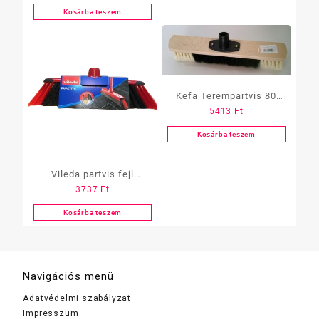
Kosárba teszem
Kefa Terempartvis 80
5413
Ft
cm-es / lószőr/
Kosárba teszem
Vileda partvis fejl
3737
Ft
DuActiva
Kosárba teszem
Navigációs menü
Adatvédelmi szabályzat
Impresszum