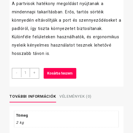
A partvisok hatékony megoldást nyújtanak a
mindennapi takarításban. Erős, tartós sörtéik
könnyedén eltávolítják a port és szennyeződéseket a
padlóról, így tiszta környezetet biztosítanak.
Különféle felületeken használhatók, és ergonomikus
nyeleik kényelmes használatot tesznek lehetővé
hosszabb távon is.
Kefa
-
+
Kosárba teszem
terempartvis
60
cm-
es
TOVÁBBI INFORMÁCIÓK
VÉLEMÉNYEK (0)
/műszál/
mennyiség
Tömeg
2 kg