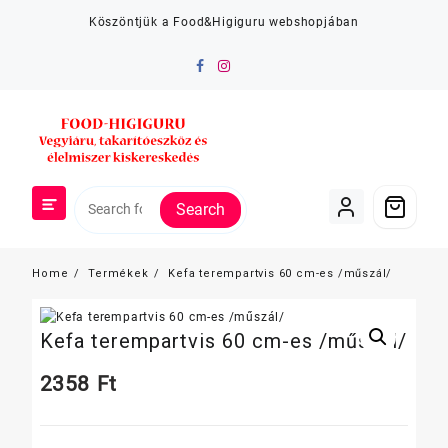
Skip
Köszöntjük a Food&Higiguru webshopjában
to
content
Search
Home
Termékek
Kefa terempartvis 60 cm-es /műszál/
Kefa terempartvis 60 cm-es /műszál/
2358
Ft