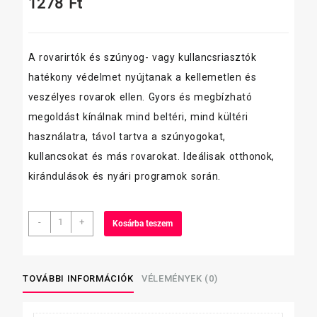
1278
Ft
A rovarirtók és szúnyog- vagy kullancsriasztók
hatékony védelmet nyújtanak a kellemetlen és
veszélyes rovarok ellen. Gyors és megbízható
megoldást kínálnak mind beltéri, mind kültéri
használatra, távol tartva a szúnyogokat,
kullancsokat és más rovarokat. Ideálisak otthonok,
kirándulások és nyári programok során.
Irtótrió
-
+
Kosárba teszem
IN
Verdel
Csótány
ragacslap
TOVÁBBI INFORMÁCIÓK
VÉLEMÉNYEK (0)
(COCKROACH
TRAP)