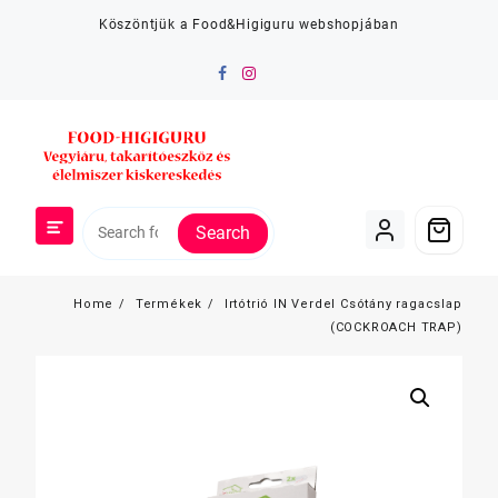
Skip
Köszöntjük a Food&Higiguru webshopjában
to
content
Search
Home
Termékek
Irtótrió IN Verdel Csótány ragacslap
(COCKROACH TRAP)