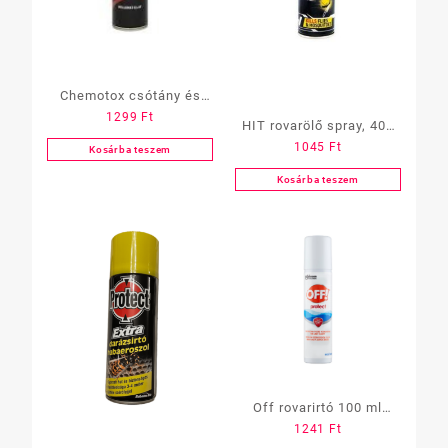
Chemotox csótány és
1299
Ft
hangyairtó 300 ml
HIT rovarölő spray, 400
1045
Ft
ml repülő és mászó
Kosárba teszem
rovarokra
Kosárba teszem
Off rovarirtó 100 ml
1241
Ft
aeros.