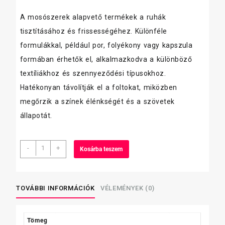
A mosószerek alapvető termékek a ruhák
tisztításához és frissességéhez. Különféle
formulákkal, például por, folyékony vagy kapszula
formában érhetők el, alkalmazkodva a különböző
textíliákhoz és szennyeződési típusokhoz.
Hatékonyan távolítják el a foltokat, miközben
megőrzik a színek élénkségét és a szövetek
állapotát.
K2r
-
+
Kosárba teszem
színfogó
kendő
22
db-
TOVÁBBI INFORMÁCIÓK
VÉLEMÉNYEK (0)
os
mennyiség
Tömeg