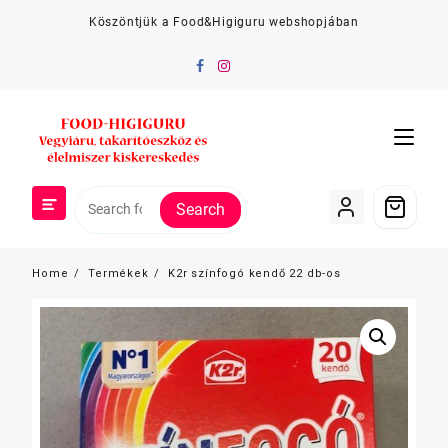
Skip
Köszöntjük a Food&Higiguru webshopjában
to
content
Search
Home
Termékek
K2r színfogó kendő 22 db-os