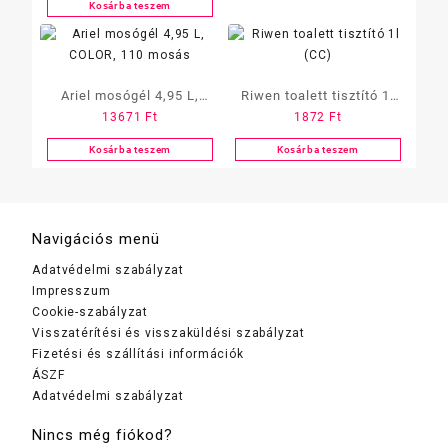
Kosárba teszem
Ariel mosógél 4,95 L,
Riwen toalett tisztító 1l
13671
Ft
1872
Ft
COLOR, 110 mosás
(CC)
Kosárba teszem
Kosárba teszem
Navigációs menü
Adatvédelmi szabályzat
Impresszum
Cookie-szabályzat
Visszatérítési és visszaküldési szabályzat
Fizetési és szállítási információk
ÁSZF
Adatvédelmi szabályzat
Nincs még fiókod?