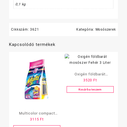
0,1 kg
Cikkszám:
3621
Kategória:
Mosószerek
Kapcsolódó termékek
Oxigén földbarát
3520
Ft
mosószer Fehér 3 Liter
Kosárba teszem
Multicolor compact
3115
Ft
mosópor 5 kg zacskós