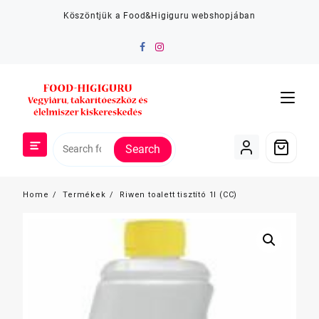
Skip
Köszöntjük a Food&Higiguru webshopjában
to
content
Search
Home
Termékek
Riwen toalett tisztító 1l (CC)