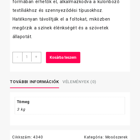
formában érhetők el, alkalmazkodva a különböző
textíliákhoz és szennyeződési típusokhoz.
Hatékonyan távolítják el a foltokat, miközben
megőrzik a színek élénkségét és a szövetek
állapotát.
Riwen
-
+
Kosárba teszem
toalett
tisztító
1l
(CC)
TOVÁBBI INFORMÁCIÓK
VÉLEMÉNYEK (0)
mennyiség
Tömeg
3 kg
Cikkszám:
4340
Kategória:
Mosószerek