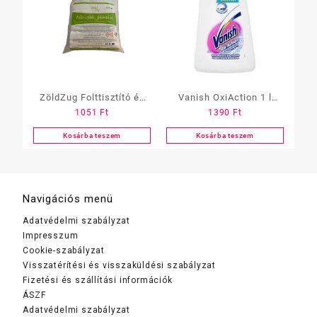
ZöldZug Folttisztító és
Vanish OxiAction 1 l
1051
Ft
1390
Ft
Fehérítő só 500gr
folteltávolító fehér
Kosárba teszem
Kosárba teszem
Navigációs menü
Adatvédelmi szabályzat
Impresszum
Cookie-szabályzat
Visszatérítési és visszaküldési szabályzat
Fizetési és szállítási információk
ÁSZF
Adatvédelmi szabályzat