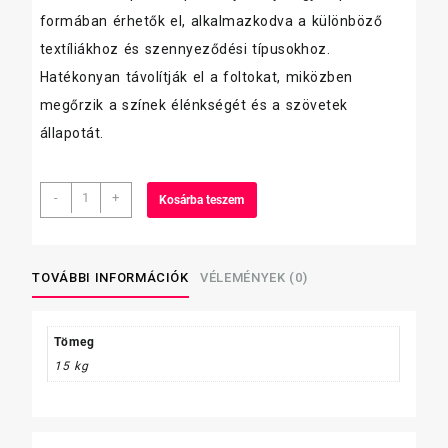
formában érhetők el, alkalmazkodva a különböző
textíliákhoz és szennyeződési típusokhoz.
Hatékonyan távolítják el a foltokat, miközben
megőrzik a színek élénkségét és a szövetek
állapotát.
Ariel
-
+
Kosárba teszem
mosógél
2,15l-
es
40
TOVÁBBI INFORMÁCIÓK
VÉLEMÉNYEK (0)
mosás
fehér
mennyiség
Tömeg
15 kg