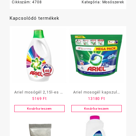
Cikkszám:
4708
Kategória:
Mosószerek
Kapcsolódó termékek
Ariel mosógél 2,15l-es 40
Ariel mosogél kapszula
5169
Ft
13180
Ft
mosás szines
All in One, 80 db-os,
fehér
Kosárba teszem
Kosárba teszem