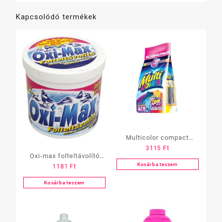
Kapcsolódó termékek
Multicolor compact
3115
Ft
mosópor 5 kg zacskós
Oxi-max folteltávolító
Kosárba teszem
1181
Ft
600gr
Kosárba teszem