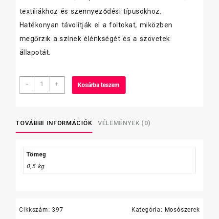
textíliákhoz és szennyeződési típusokhoz.
Hatékonyan távolítják el a foltokat, miközben
megőrzik a színek élénkségét és a szövetek
állapotát.
Dalma
-
+
Kosárba teszem
mosókrém
500
gr
mennyiség
TOVÁBBI INFORMÁCIÓK
VÉLEMÉNYEK (0)
Tömeg
0,5 kg
Cikkszám:
397
Kategória:
Mosószerek