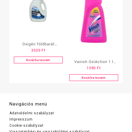
Oxigén földbarát
3520
Ft
mosószer Fehér 3 Liter
Kosárba teszem
Vanish OxiAction 1 l
1390
Ft
folteltávolító szines
Kosárba teszem
Navigációs menü
Adatvédelmi szabályzat
Impresszum
Cookie-szabályzat
Visszatérítési és visszaküldési szabályzat