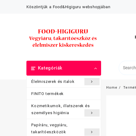
Skip
Köszöntjük a Food&Higiguru webshopjában
to
content
Kategóriák
Élelmiszerek és italok
Home
Termé
FINITO termékek
Kozmetikumok, illatszerek és
személyes higiénia
Papíráru, vegyiáru,
takarítóeszközök