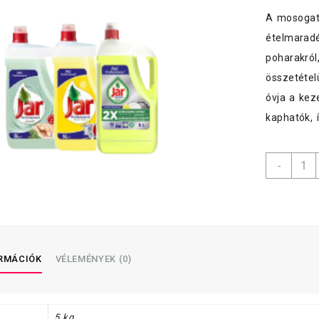
A mosogató
ételmaradé
poharakról,
összetétel
óvja a kez
kaphatók, 
Jar
-
mosog
5
L-
es
menny
ORMÁCIÓK
VÉLEMÉNYEK (0)
5 kg