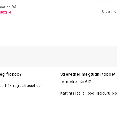
at öblítő
Ultra mo
1983
Ft
ógéphez 500 ml
gramm,
öbbféle
ég fiókod?
Szeretnél megtudni többet
termékeinkről?
ide fiók regisztracióhoz!
Kattints ide a Food-Higiguru bl