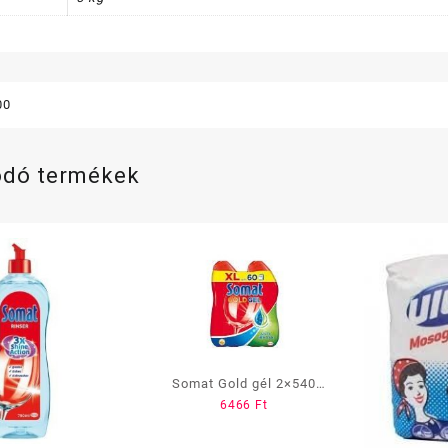
00
ódó termékek
Somat Gold gél 2×540
6466
Ft
mlAnti Greas