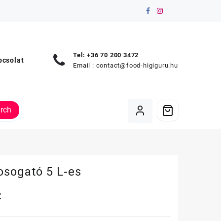
Tel: +36 70 200 3472
pcsolat
Email :
contact@food-higiguru.hu
rch
osogató 5 L-es
t