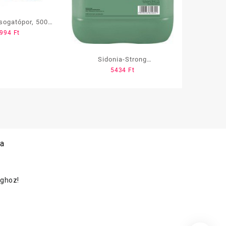
sogatópor, 500
994
Ft
 kék, zacskós
Sidonia-Strong
5434
Ft
mosogatószer 5 liter
 a
oghoz!