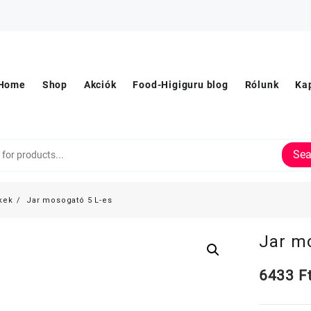
Home
Shop
Akciók
Food-Higiguru blog
Rólunk
Ka
Sea
kek
Jar mosogató 5 L-es
Jar m
6433
F