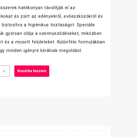
szerek hatékonyan távolítják el az
kokat és zsírt az edényekről, evőeszközökről és
 biztosítva a higiénikus tisztaságot. Speciális
ük gyorsan oldja a szennyeződéseket, miközben
et és a mosott felületeket. Különféle formulákban
így minden igényre kínálnak megoldást.
+
Kosárba teszem
ató
iség