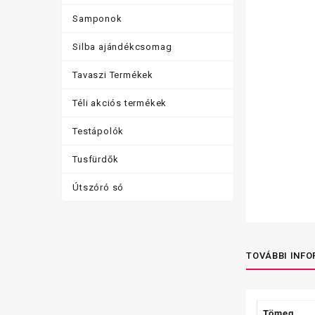
Samponok
Silba ajándékcsomag
Tavaszi Termékek
Téli akciós termékek
Testápolók
Tusfürdők
Útszóró só
TOVÁBBI INF
Tömeg