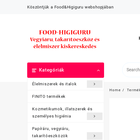
Skip
Köszöntjük a Food&Higiguru webshopjában
to
content
Kategóriák
Élelmiszerek és italok
Home
Termé
FINITO termékek
Kozmetikumok, illatszerek és
személyes higiénia
Papíráru, vegyiáru,
takarítóeszközök