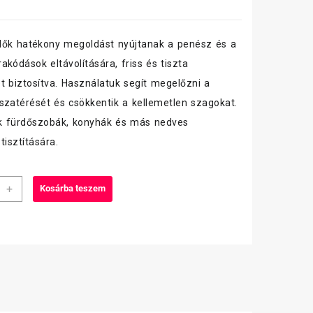
lők hatékony megoldást nyújtanak a penész és a
akódások eltávolítására, friss és tiszta
t biztosítva. Használatuk segít megelőzni a
szatérését és csökkentik a kellemetlen szagokat.
k fürdőszobák, konyhák és más nedves
tisztítására.
+
Kosárba teszem
z
fejes
iség