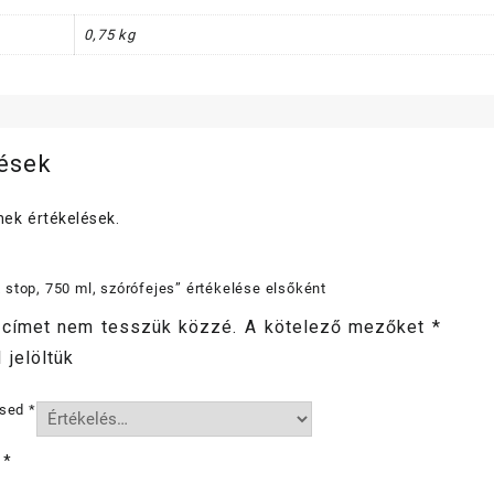
0,75 kg
lések
ek értékelések.
stop, 750 ml, szórófejes” értékelése elsőként
 címet nem tesszük közzé.
A kötelező mezőket
*
 jelöltük
ésed
*
d
*