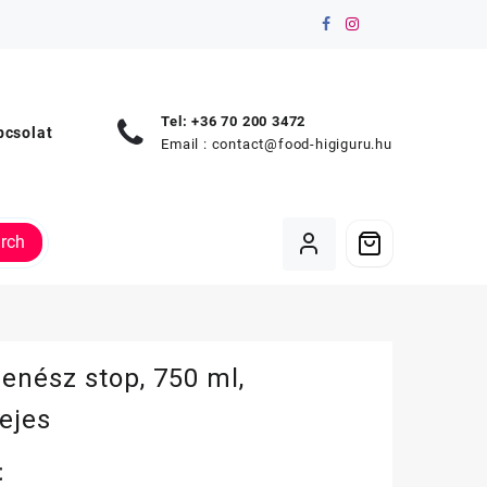
Tel: +36 70 200 3472
pcsolat
Email :
contact@food-higiguru.hu
rch
enész stop, 750 ml,
ejes
t