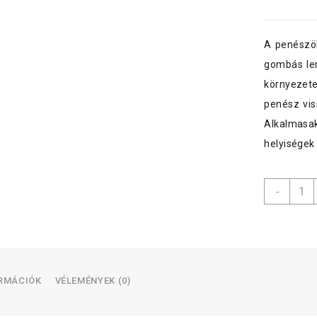
A penészö
gombás ler
környezete
penész vis
Alkalmasa
helyiségek 
ZUM
-
penés
stop,
750
ml,
szóró
menny
ORMÁCIÓK
VÉLEMÉNYEK (0)