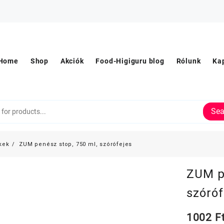
Home
Shop
Akciók
Food-Higiguru blog
Rólunk
Ka
Sea
kek
ZUM penész stop, 750 ml, szórófejes
ZUM p
szóróf
1002
F