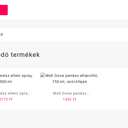
65
ódó termékek
ész elleni spray,
Well Done penész
2173
Ft
1362
Ft
500 ml
eltávolító, 750 ml,
szórófejes