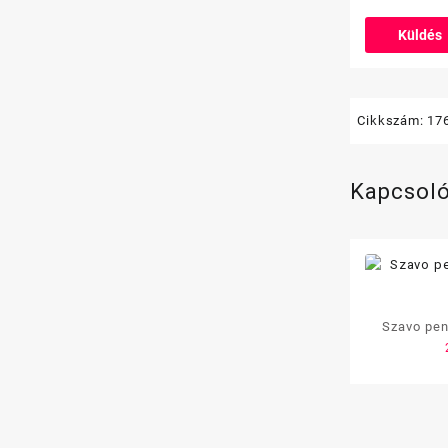
Cikkszám:
17
Kapcsol
Szavo pen