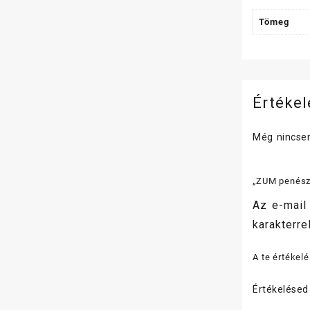
Tömeg
Értéke
Még nincsen
„ZUM penész 
Az e-mail
karakterrel
A te értékel
Értékelése