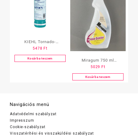
KIEHL Tornado-
5478
Ft
Konzentrat 1 L
Kosárba teszem
Miragum 750 ml
5029
Ft
/Rágógumi eltávolító/
Kosárba teszem
Navigációs menü
Adatvédelmi szabályzat
Impresszum
Cookie-szabályzat
Visszatérítési és visszaküldési szabályzat