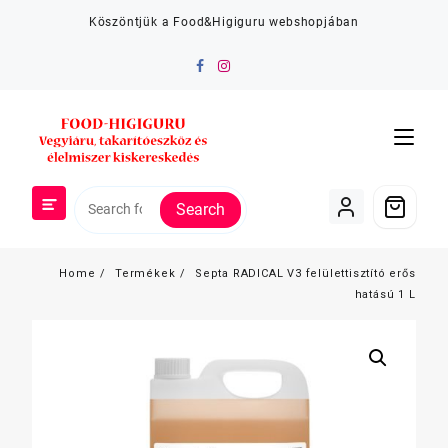
Skip
Köszöntjük a Food&Higiguru webshopjában
to
content
Search
Home
Termékek
Septa RADICAL V3 felülettisztító erős
hatású 1 L