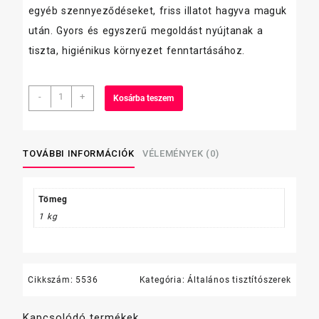
egyéb szennyeződéseket, friss illatot hagyva maguk
után. Gyors és egyszerű megoldást nyújtanak a
tiszta, higiénikus környezet fenntartásához.
Septa
-
+
Kosárba teszem
RADICAL
V3
felülettisztító
erős
TOVÁBBI INFORMÁCIÓK
VÉLEMÉNYEK (0)
hatású
1
L
Tömeg
mennyiség
1 kg
Cikkszám:
5536
Kategória:
Általános tisztítószerek
Kapcsolódó termékek