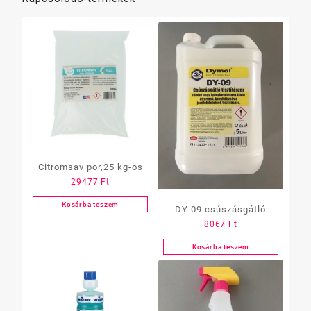
Citromsav por,25 kg-os
29477
Ft
Kosárba teszem
DY 09 csúszásgátló
8067
Ft
tisztítószer 5 l
Kosárba teszem