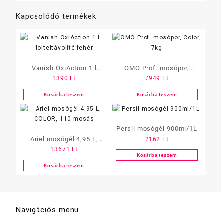
Kapcsolódó termékek
Vanish OxiAction 1 l
OMO Prof. mosópor,
1390
Ft
7949
Ft
folteltávolító fehér
Color, 7kg
Kosárba teszem
Kosárba teszem
Persil mosógél 900ml/1L
Ariel mosógél 4,95 L,
2162
Ft
13671
Ft
COLOR, 110 mosás
Kosárba teszem
Kosárba teszem
Navigációs menü