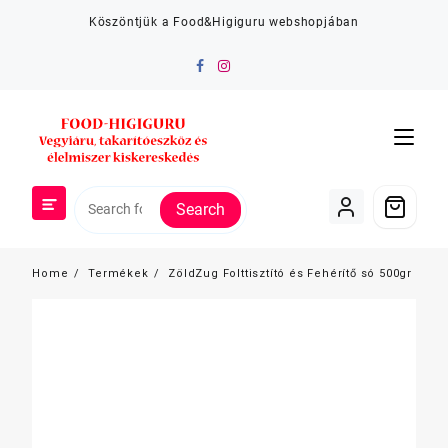
Skip
Köszöntjük a Food&Higiguru webshopjában
to
content
Search
Home
Termékek
ZöldZug Folttisztító és Fehérítő só 500gr