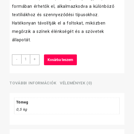
formában érhetők el, alkalmazkodva a különböző
textíliákhoz és szennyeződési típusokhoz.
Hatékonyan távolítják el a foltokat, miközben
megőrzik a színek élénkségét és a szövetek
állapotát.
ZöldZug
-
+
Kosárba teszem
Folttisztító
és
Fehérítő
só
TOVÁBBI INFORMÁCIÓK
VÉLEMÉNYEK (0)
500gr
mennyiség
Tömeg
0,5 kg