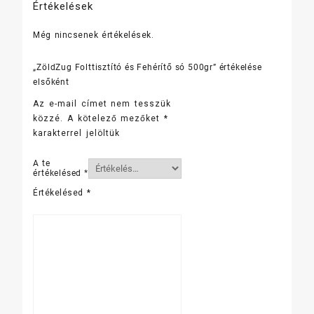
Értékelések
Még nincsenek értékelések.
„ZöldZug Folttisztító és Fehérítő só 500gr” értékelése
elsőként
Az e-mail címet nem tesszük
közzé.
A kötelező mezőket
*
karakterrel jelöltük
A te
értékelésed
*
Értékelésed
*