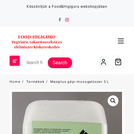
Skip
Köszöntjük a Food&Higiguru webshopjában
to
content
Search
Home
Termékek
Maxiplus gépi mosogatószer 5 L