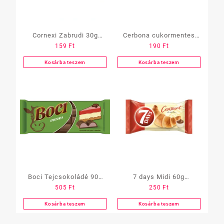
Cornexi Zabrudi 30g
Cerbona cukormentes
159
Ft
190
Ft
Cukormentes Epres
20g Kakaós-mogyorós
Kosárba teszem
Kosárba teszem
Boci Tejcsokoládé 90g
7 days Midi 60g
505
Ft
250
Ft
Epertorta
Kakaókrémes
Kosárba teszem
Kosárba teszem