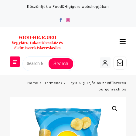
Skip
Köszöntjük a Food&Higiguru webshopjában
to
content
Search
Home
Termékek
Lay’s 60g Tejfölös-zöldfűszeres
burgonyachips