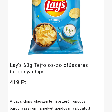
Lay’s 60g Tejfölös-zöldfűszeres
burgonyachips
419
Ft
A Lay’s chips világszerte népszerű, ropogós
burgonyaszirom, amelyet gondosan válogatott