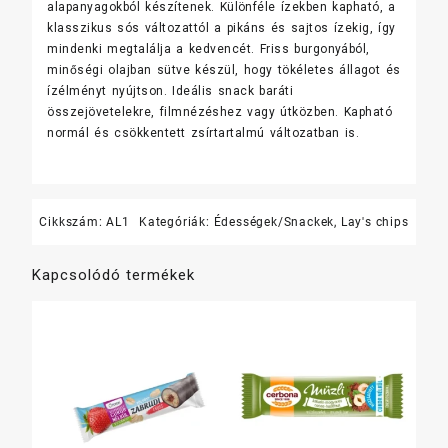
alapanyagokból készítenek. Különféle ízekben kapható, a
klasszikus sós változattól a pikáns és sajtos ízekig, így
mindenki megtalálja a kedvencét. Friss burgonyából,
minőségi olajban sütve készül, hogy tökéletes állagot és
ízélményt nyújtson. Ideális snack baráti
összejövetelekre, filmnézéshez vagy útközben. Kapható
normál és csökkentett zsírtartalmú változatban is.
Cikkszám:
AL1
Kategóriák:
Édességek/Snackek
,
Lay's chips
Kapcsolódó termékek