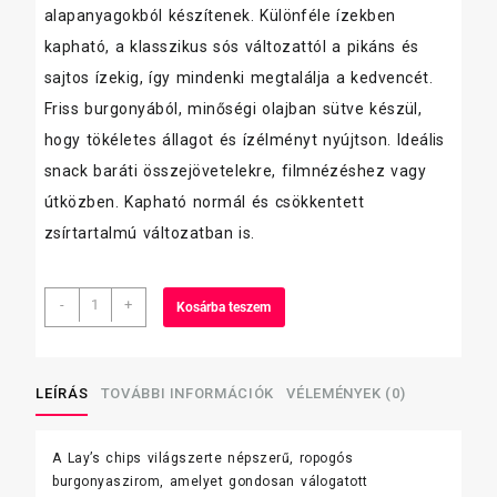
alapanyagokból készítenek. Különféle ízekben
kapható, a klasszikus sós változattól a pikáns és
sajtos ízekig, így mindenki megtalálja a kedvencét.
Friss burgonyából, minőségi olajban sütve készül,
hogy tökéletes állagot és ízélményt nyújtson. Ideális
snack baráti összejövetelekre, filmnézéshez vagy
útközben. Kapható normál és csökkentett
zsírtartalmú változatban is.
Lay's
-
+
Kosárba teszem
60g
Tejfölös-
zöldfűszeres
burgonyachips
LEÍRÁS
TOVÁBBI INFORMÁCIÓK
VÉLEMÉNYEK (0)
mennyiség
A Lay’s chips világszerte népszerű, ropogós
burgonyaszirom, amelyet gondosan válogatott