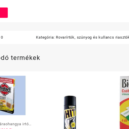
10
Kategória:
Rovarírtók, szúnyog és kullancs riasztó
ódó termékek
fáraohangya irtó