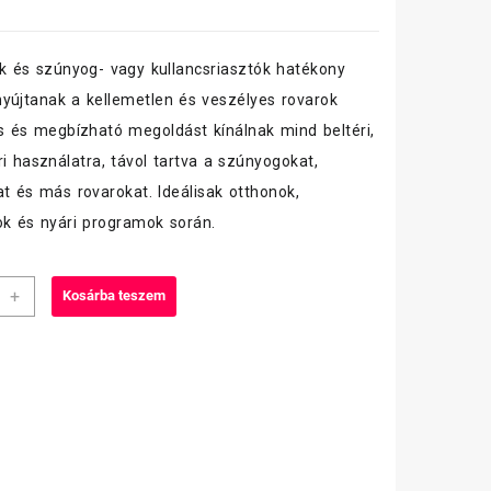
ók és szúnyog- vagy kullancsriasztók hatékony
yújtanak a kellemetlen és veszélyes rovarok
rs és megbízható megoldást kínálnak mind beltéri,
ri használatra, távol tartva a szúnyogokat,
at és más rovarokat. Ideálisak otthonok,
ok és nyári programok során.
+
Kosárba teszem
og
iség