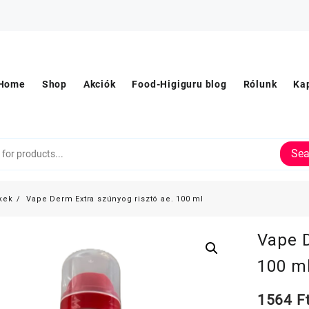
Home
Shop
Akciók
Food-Higiguru blog
Rólunk
Ka
Sea
kek
Vape Derm Extra szúnyog risztó ae. 100 ml
Vape D
100 m
1564
F