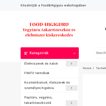
Skip
Köszöntjük a Food&Higiguru webshopjában
to
content
Kategóriák
Élelmiszerek és italok
Home
Termé
FINITO termékek
Kozmetikumok, illatszerek és
személyes higiénia
Papíráru, vegyiáru,
takarítóeszközök