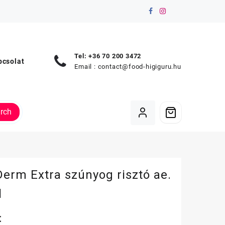
Tel: +36 70 200 3472
pcsolat
Email :
contact@food-higiguru.hu
rch
erm Extra szúnyog risztó ae.
l
t