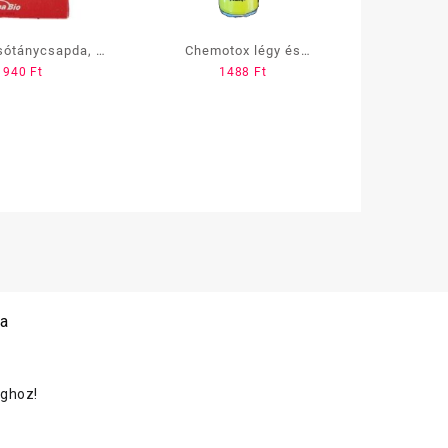
sótánycsapda, 4
Chemotox légy és
1940
Ft
1488
Ft
db/cs
szúnyogirtó, 400 ml
 a
oghoz!