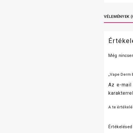
VÉLEMÉNYEK (
Értéke
Még nincsen
„Vape Derm E
Az e-mail
karakterrel
A te értékel
Értékelése