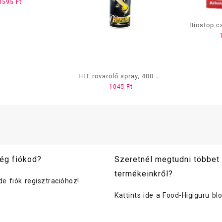
1595
Ft
létek 3 db
Biostop c
HIT rovarölő spray, 400 ml
1045
Ft
repülő és mászó rovarokra
ég fiókod?
Szeretnél megtudni többet
termékeinkről?
ide fiók regisztracióhoz!
Kattints ide a Food-Higiguru bl