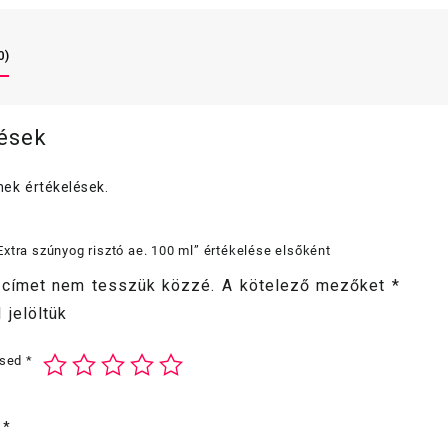
0)
lések
ek értékelések.
xtra szúnyog risztó ae. 100 ml” értékelése elsőként
 címet nem tesszük közzé.
A kötelező mezőket
*
 jelöltük
ésed
*
d
*