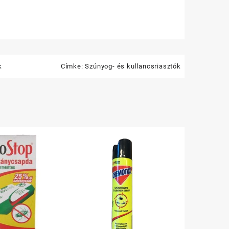
k
Címke:
Szúnyog- és kullancsriasztók