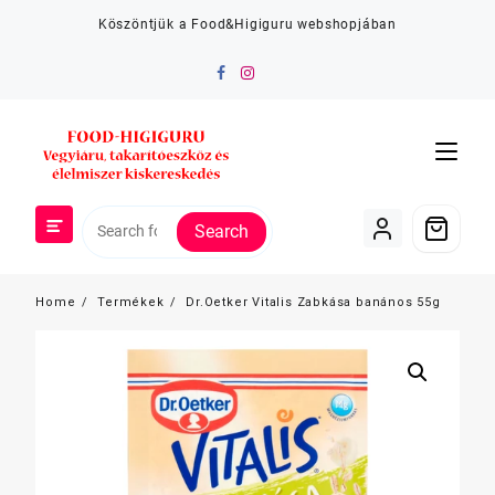
Skip
Köszöntjük a Food&Higiguru webshopjában
to
content
Search
Home
Termékek
Dr.Oetker Vitalis Zabkása banános 55g