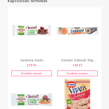
Kapcsolódó termékek
Cerbona müzli
Cornexi Zabrudi 30g
270
Ft
159
Ft
gluténmentes 35g
Cukormentes
Csokis-meggyes
Sárgabarackos
Kosárba teszem
Kosárba teszem