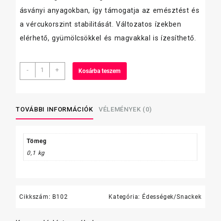
ásványi anyagokban, így támogatja az emésztést és
a vércukorszint stabilitását. Változatos ízekben
elérhető, gyümölcsökkel és magvakkal is ízesíthető.
Dr.Oetker
-
+
Kosárba teszem
Vitalis
Zabkása
banános
55g
TOVÁBBI INFORMÁCIÓK
VÉLEMÉNYEK (0)
mennyiség
Tömeg
0,1 kg
Cikkszám:
B102
Kategória:
Édességek/Snackek