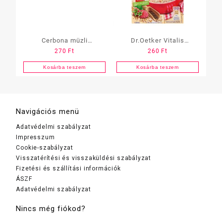
Cerbona müzli
Dr.Oetker Vitalis
270
Ft
260
Ft
gluténmentes 35g
Zabkása 53g
Gyümölcsös-magvas
Málnás+Chia
Kosárba teszem
Kosárba teszem
Navigációs menü
Adatvédelmi szabályzat
Impresszum
Cookie-szabályzat
Visszatérítési és visszaküldési szabályzat
Fizetési és szállítási információk
ÁSZF
Adatvédelmi szabályzat
Nincs még fiókod?