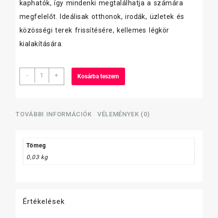
kaphatók, így mindenki megtalálhatja a számára
megfelelőt. Ideálisak otthonok, irodák, üzletek és
közösségi terek frissítésére, kellemes légkör
kialakítására.
Paloma
-
+
Kosárba teszem
autóillatosító
Parfum
többféle
(1
TOVÁBBI INFORMÁCIÓK
VÉLEMÉNYEK (0)
fiola)
mennyiség
Tömeg
0,03 kg
Értékelések