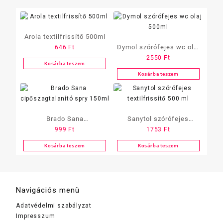
Arola textilfrissítő 500ml
Dymol szórófejes wc olaj
646
Ft
2550
Ft
500ml
Kosárba teszem
Kosárba teszem
Brado Sana
Sanytol szórófejes
999
Ft
1753
Ft
cipőszagtalanító spry
textilfrissítő 500 ml
150ml
Kosárba teszem
Kosárba teszem
Navigációs menü
Adatvédelmi szabályzat
Impresszum