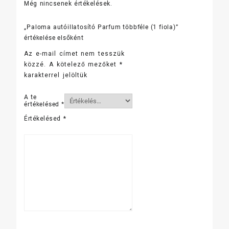
Még nincsenek értékelések.
„Paloma autóillatosító Parfum többféle (1 fiola)”
értékelése elsőként
Az e-mail címet nem tesszük
közzé.
A kötelező mezőket
*
karakterrel jelöltük
A te
értékelésed
*
Értékelésed
*