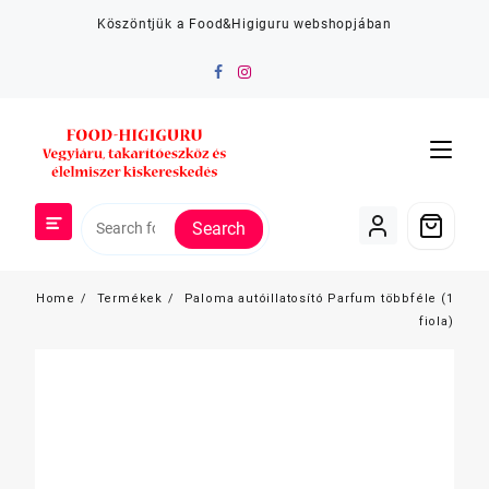
Skip
Köszöntjük a Food&Higiguru webshopjában
to
content
Search
Home
Termékek
Paloma autóillatosító Parfum többféle (1
fiola)