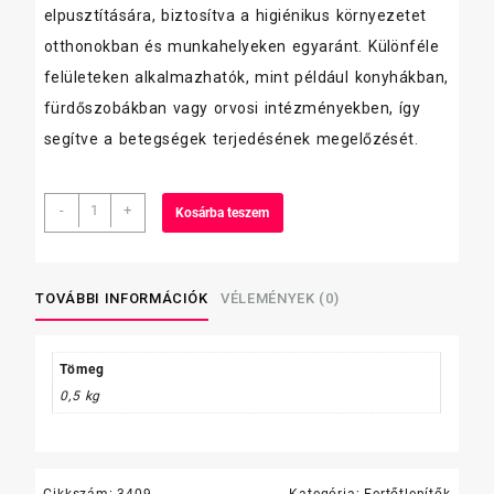
elpusztítására, biztosítva a higiénikus környezetet
otthonokban és munkahelyeken egyaránt. Különféle
felületeken alkalmazhatók, mint például konyhákban,
fürdőszobákban vagy orvosi intézményekben, így
segítve a betegségek terjedésének megelőzését.
Bradoman
-
+
Kosárba teszem
soft
kézfertőtlenítő
szer
500
TOVÁBBI INFORMÁCIÓK
VÉLEMÉNYEK (0)
ml
mennyiség
Tömeg
0,5 kg
Cikkszám:
3409
Kategória:
Fertőtlenítők