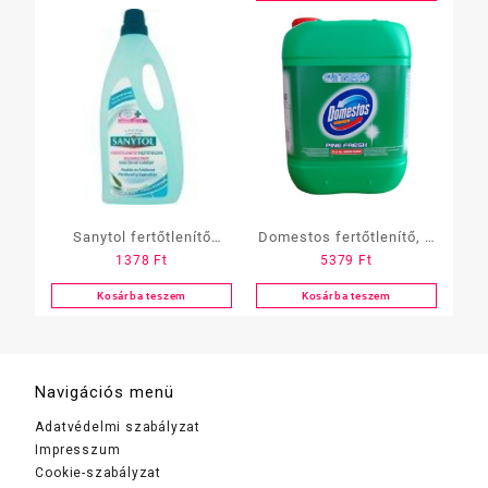
Sanytol fertőtlenítő
Domestos fertőtlenítő, 5
1378
Ft
5379
Ft
felülettisztító 1 l
L-es pine fresh
utántöltő
Kosárba teszem
Kosárba teszem
Navigációs menü
Adatvédelmi szabályzat
Impresszum
Cookie-szabályzat