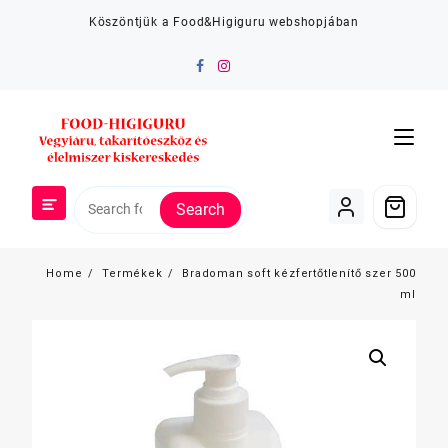
Skip
Köszöntjük a Food&Higiguru webshopjában
to
content
Search
Home
Termékek
Bradoman soft kézfertőtlenítő szer 500
ml