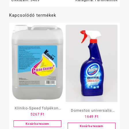
Kapcsolódó termékek
Kliniko-Speed folyékony
Domestos universalis
5267
Ft
fertőtlenítőszer 5 L
1649
Ft
fertőtlenítő hatású,
Kosárba teszem
tisztító szórófejes 750 ml
Kosárba teszem