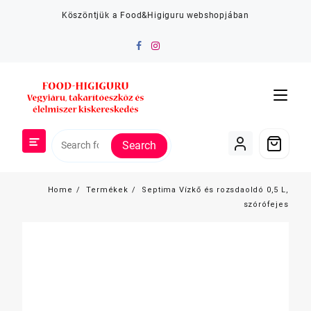
Skip
Köszöntjük a Food&Higiguru webshopjában
to
content
Search
Home
Termékek
Septima Vízkő és rozsdaoldó 0,5 L,
szórófejes