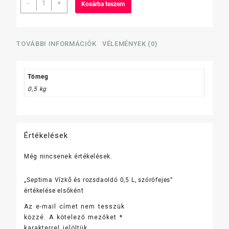
-
+
Kosárba teszem
Vízkő
és
rozsdaoldó
0,5
TOVÁBBI INFORMÁCIÓK
VÉLEMÉNYEK (0)
L,
szórófejes
mennyiség
Tömeg
0,5 kg
Értékelések
Még nincsenek értékelések.
„Septima Vízkő és rozsdaoldó 0,5 L, szórófejes”
értékelése elsőként
Az e-mail címet nem tesszük
közzé.
A kötelező mezőket
*
karakterrel jelöltük