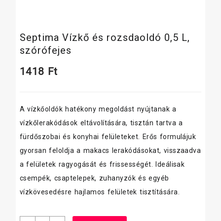
Septima Vízkő és rozsdaoldó 0,5 L,
szórófejes
1418
Ft
A vízkőoldók hatékony megoldást nyújtanak a
vízkőlerakódások eltávolítására, tisztán tartva a
fürdőszobai és konyhai felületeket. Erős formulájuk
gyorsan feloldja a makacs lerakódásokat, visszaadva
a felületek ragyogását és frissességét. Ideálisak
csempék, csaptelepek, zuhanyzók és egyéb
vízkövesedésre hajlamos felületek tisztítására.
Septima