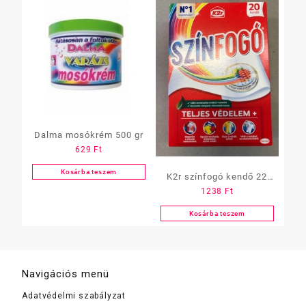
Dalma mosókrém 500 gr
629
Ft
Kosárba teszem
K2r színfogó kendő 22
1238
Ft
db-os
Kosárba teszem
Navigációs menü
Adatvédelmi szabályzat