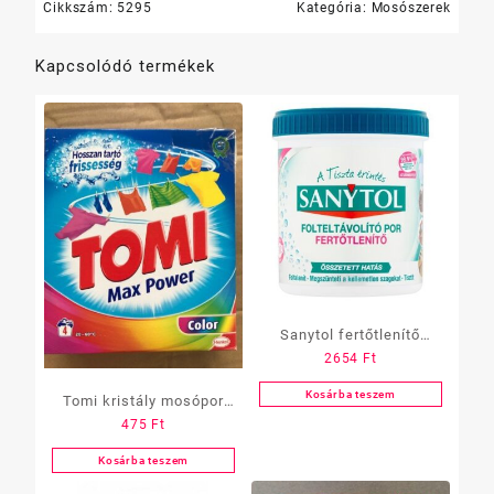
Cikkszám:
5295
Kategória:
Mosószerek
Kapcsolódó termékek
Sanytol fertőtlenítő
2654
Ft
folteltávolító, COLOR,
450 gramm
Kosárba teszem
Tomi kristály mosópor
475
Ft
200 gramm, color
Kosárba teszem