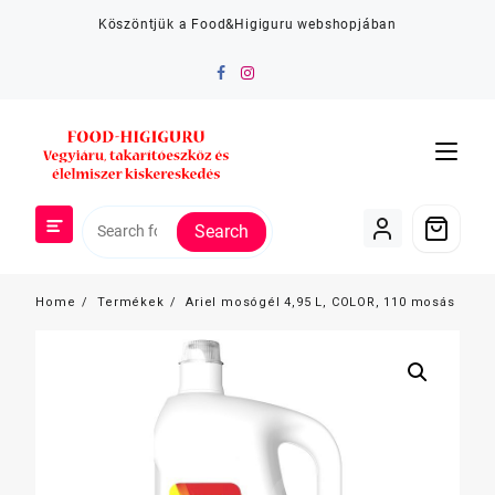
Skip
Köszöntjük a Food&Higiguru webshopjában
to
content
Search
Home
Termékek
Ariel mosógél 4,95 L, COLOR, 110 mosás