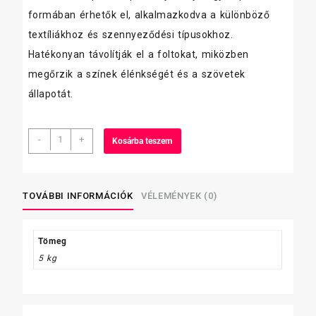
formában érhetők el, alkalmazkodva a különböző
textíliákhoz és szennyeződési típusokhoz.
Hatékonyan távolítják el a foltokat, miközben
megőrzik a színek élénkségét és a szövetek
állapotát.
Ariel
-
+
Kosárba teszem
mosógél
4,95
L,
COLOR,
TOVÁBBI INFORMÁCIÓK
VÉLEMÉNYEK (0)
110
mosás
mennyiség
Tömeg
5 kg