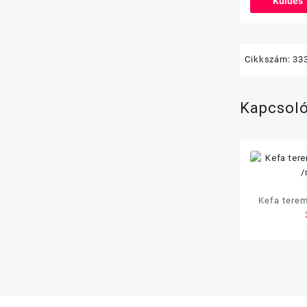
Cikkszám:
33
Kapcsol
Kefa terem
/