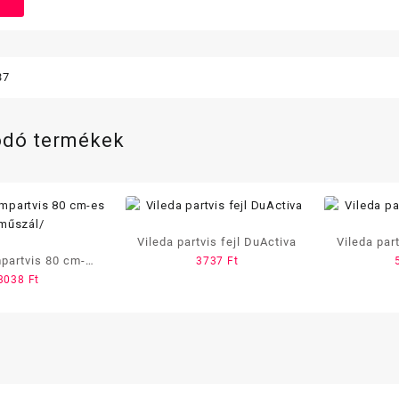
37
ódó termékek
Vileda partvis fejl DuActiva
Vileda par
partvis 80 cm-es
3737
Ft
3038
Ft
műszál/