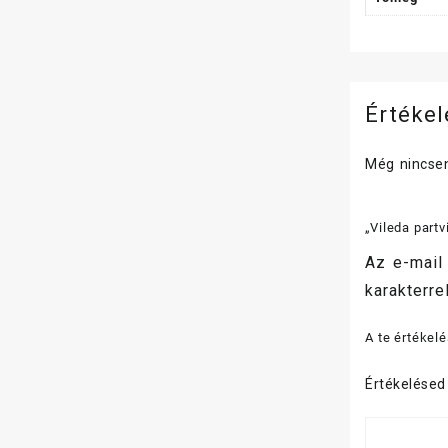
Értéke
Még nincsen
„Vileda part
Az e-mail
karakterrel
A te értékel
Értékelése