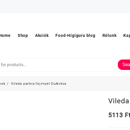
Home
Shop
Akciók
Food-Higiguru blog
Rólunk
Ka
Sea
kek
Vileda partvis fej+nyél DuActiva
Vileda
5113
F