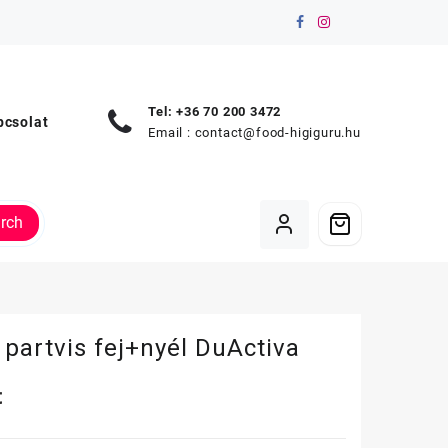
Tel: +36 70 200 3472
pcsolat
Email :
contact@food-higiguru.hu
rch
 partvis fej+nyél DuActiva
t