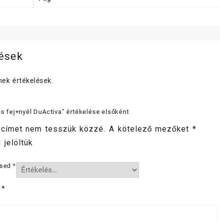
lések
ek értékelések.
vis fej+nyél DuActiva” értékelése elsőként
 címet nem tesszük közzé.
A kötelező mezőket
*
 jelöltük
ésed
*
d
*