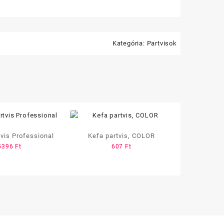
Kategória:
Partvisok
tvis Professional
Kefa partvis, COLOR
5396
Ft
607
Ft