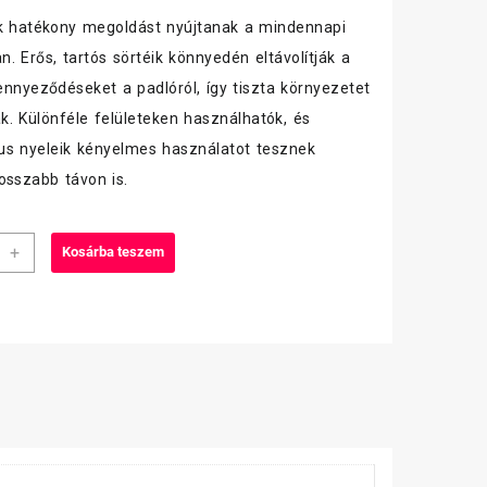
k hatékony megoldást nyújtanak a mindennapi
n. Erős, tartós sörtéik könnyedén eltávolítják a
ennyeződéseket a padlóról, így tiszta környezetet
ak. Különféle felületeken használhatók, és
s nyeleik kényelmes használatot tesznek
osszabb távon is.
+
Kosárba teszem
s
él
iva
iség