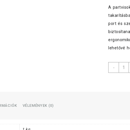
A partviso
takarításba
port és sz
biztosítan
ergonomiku
lehetővé h
Vileda
-
partvi
fej+ny
DuAct
menny
ORMÁCIÓK
VÉLEMÉNYEK (0)
1 kg