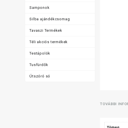
Samponok
Silba ajándékcsomag
Tavaszi Termékek
Téli akciós termékek
Testápolók
Tusfürdők
Útszóró só
TOVÁBBI INF
Tömeg