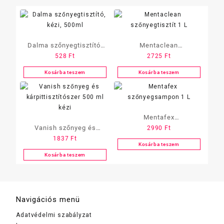
Dalma szőnyegtisztító,
Mentaclean
528
Ft
2725
Ft
kézi, 500ml
szőnyegtisztít 1 L
Kosárba teszem
Kosárba teszem
Mentafex
Vanish szőnyeg és
2990
Ft
szőnyegsampon 1 L
1837
Ft
kárpittisztítószer 500 ml
Kosárba teszem
kézi
Kosárba teszem
Navigációs menü
Adatvédelmi szabályzat