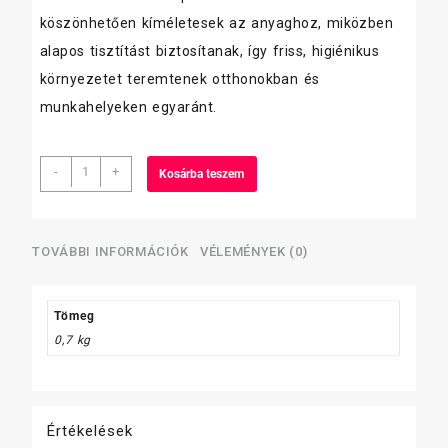
köszönhetően kíméletesek az anyaghoz, miközben
alapos tisztítást biztosítanak, így friss, higiénikus
környezetet teremtenek otthonokban és
munkahelyeken egyaránt.
Vanish
-
+
Kosárba teszem
szőnyegtisztító
hab
600ml
mennyiség
TOVÁBBI INFORMÁCIÓK
VÉLEMÉNYEK (0)
Tömeg
0,7 kg
Értékelések