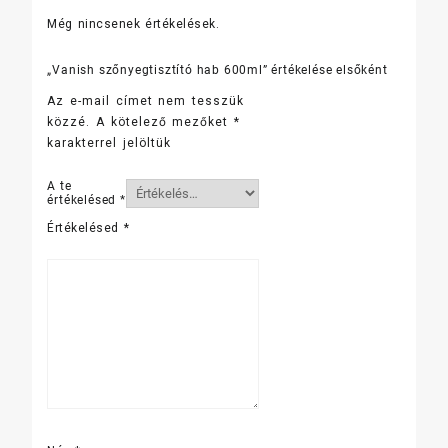
Még nincsenek értékelések.
„Vanish szőnyegtisztító hab 600ml” értékelése elsőként
Az e-mail címet nem tesszük
közzé.
A kötelező mezőket
*
karakterrel jelöltük
A te
értékelésed
*
Értékelésed
*