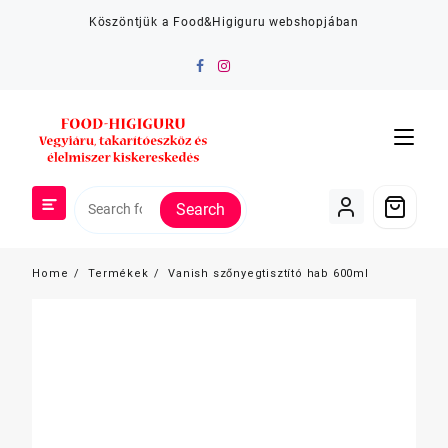
Skip
Köszöntjük a Food&Higiguru webshopjában
to
content
Search
Home
Termékek
Vanish szőnyegtisztító hab 600ml