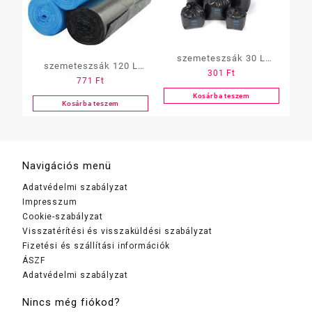
szemeteszsák 30 L
szemeteszsák 120 L
301
Ft
50×60 cm, 20 db/tekercs,
771
Ft
szelektív 60X120
12 mikron(Z)(1 tekercs)
Kosárba teszem
(Glossy)
Kosárba teszem
Navigációs menü
Adatvédelmi szabályzat
Impresszum
Cookie-szabályzat
Visszatérítési és visszaküldési szabályzat
Fizetési és szállítási információk
ÁSZF
Adatvédelmi szabályzat
Nincs még fiókod?