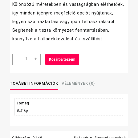
Különböző méretekben és vastagságban elérhetőek,
így minden igényre megfelelő opciót nyújtanak,
legyen szó háztartási vagy ipari felhasználásról.
Segítenek a tiszta környezet fenntartásában,
könnyítve a hulladékkezelést és -szállítást.
szemeteszsák
-
+
Kosárba teszem
80
L
60x80
cm,
TOVÁBBI INFORMÁCIÓK
VÉLEMÉNYEK (0)
20
db/tekercs,
15
Tömeg
mikron
0,5 kg
(Z)
(1
tekercs)
mennyiség
Cikkszám:
2148
Kategória:
Szemeteszsákok