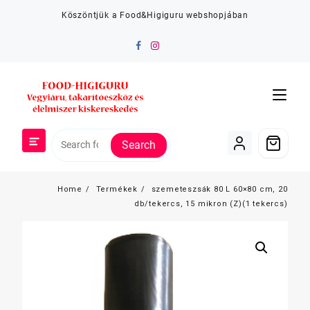
Skip
Köszöntjük a Food&Higiguru webshopjában
to
content
Search
Home
Termékek
szemeteszsák 80 L 60×80 cm, 20
db/tekercs, 15 mikron (Z)(1 tekercs)