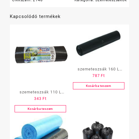
Kapcsolódó termékek
szemeteszsák 160 L
787
Ft
80×120 cm, 10
db/tekercs, fekete, 30
Kosárba teszem
szemeteszsák 110 L
mikron (Z)(1 tekercs)
343
Ft
60×100 cm, 10 db/tek,
fekete, kék 22 mikron(Z)
Kosárba teszem
(1 tekercs)