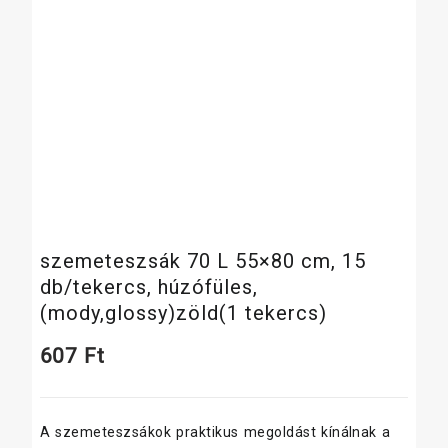
szemeteszsák 70 L 55×80 cm, 15
db/tekercs, húzófüles,
(mody,glossy)zöld(1 tekercs)
607
Ft
A szemeteszsákok praktikus megoldást kínálnak a