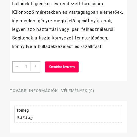
hulladék higiénikus és rendezett tárolására.
Különböző méretekben és vastagságban elérhetőek,
így minden igényre megfelelő opciót nyújtanak,
legyen szó háztartási vagy ipari felhasználásról.
Segítenek a tiszta környezet fenntartásában,
könnyítve a hulladékkezelést és -szállítást.
szemeteszsák
-
+
Kosárba teszem
70
L
55×80
cm,
TOVÁBBI INFORMÁCIÓK
VÉLEMÉNYEK (0)
15
db/tekercs,
húzófüles,
Tömeg
(mody,glossy)zöld(1
0,333 kg
tekercs)
mennyiség