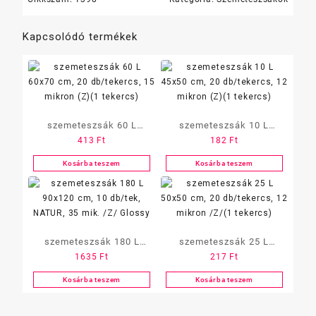
Kapcsolódó termékek
szemeteszsák 60 L
szemeteszsák 10 L
413
Ft
182
Ft
60×70 cm, 20 db/tekercs,
45×50 cm, 20 db/tekercs,
15 mikron (Z)(1 tekercs)
12 mikron (Z)(1 tekercs)
Kosárba teszem
Kosárba teszem
szemeteszsák 180 L
szemeteszsák 25 L
1635
Ft
217
Ft
90×120 cm, 10 db/tek,
50×50 cm, 20 db/tekercs,
NATUR, 35 mik. /Z/
12 mikron /Z/(1 tekercs)
Kosárba teszem
Kosárba teszem
Glossy