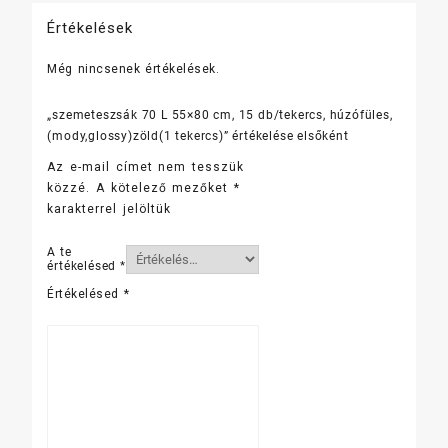
Értékelések
Még nincsenek értékelések.
„szemeteszsák 70 L 55×80 cm, 15 db/tekercs, húzófüles,
(mody,glossy)zöld(1 tekercs)” értékelése elsőként
Az e-mail címet nem tesszük
közzé.
A kötelező mezőket
*
karakterrel jelöltük
A te
értékelésed
*
Értékelésed
*