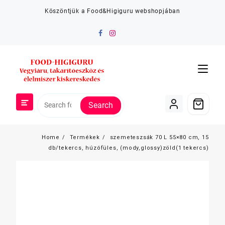
Skip
Köszöntjük a Food&Higiguru webshopjában
to
content
Search
Home
Termékek
szemeteszsák 70 L 55×80 cm, 15
db/tekercs, húzófüles, (mody,glossy)zöld(1 tekercs)