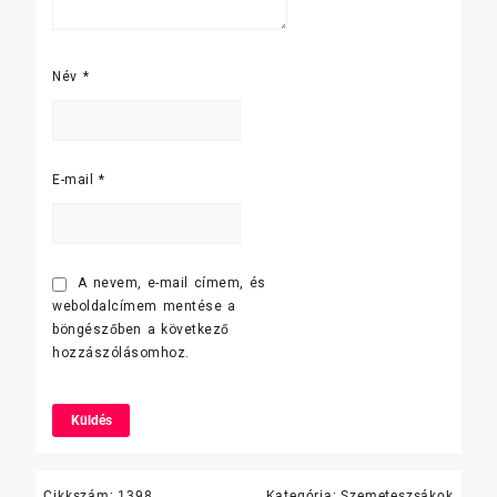
Név
*
E-mail
*
A nevem, e-mail címem, és
weboldalcímem mentése a
böngészőben a következő
hozzászólásomhoz.
Cikkszám:
1398
Kategória:
Szemeteszsákok