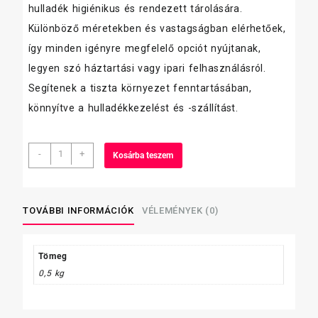
hulladék higiénikus és rendezett tárolására.
Különböző méretekben és vastagságban elérhetőek,
így minden igényre megfelelő opciót nyújtanak,
legyen szó háztartási vagy ipari felhasználásról.
Segítenek a tiszta környezet fenntartásában,
könnyítve a hulladékkezelést és -szállítást.
szemeteszsák
-
+
Kosárba teszem
160
L
80×120
cm,
TOVÁBBI INFORMÁCIÓK
VÉLEMÉNYEK (0)
10
db/tekercs,
fekete,
Tömeg
kék
0,5 kg
40
mikron
(Z)