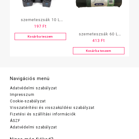
szemeteszsák 10 L
197
Ft
Sétáltató tasak 40
szemeteszsák 60 L
db/tekercs,(Glossy)(1
Kosárba teszem
413
Ft
60×70 cm, 20 db/tekercs,
tekercs)
15 mikron (Z)(1 tekercs)
Kosárba teszem
Navigációs menü
Adatvédelmi szabályzat
Impresszum
Cookie-szabályzat
Visszatérítési és visszaküldési szabályzat
Fizetési és szállítási információk
ÁSZF
Adatvédelmi szabályzat