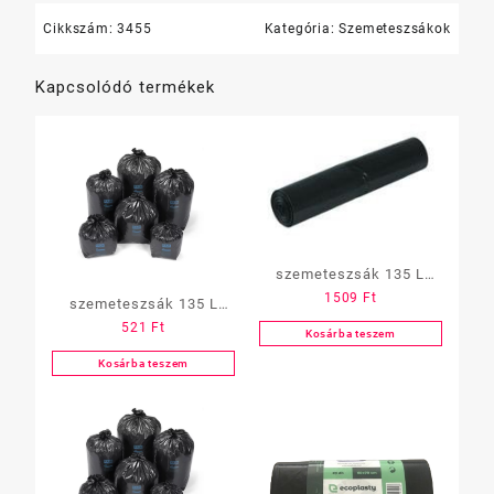
(1
Cikkszám:
3455
Kategória:
Szemeteszsákok
tekercs)
mennyiség
Kapcsolódó termékek
szemeteszsák 135 L
1509
Ft
70×110 cm, 20 db/tek,
szemeteszsák 135 L
521
Ft
extra erős, 35 mikron (Z)
70×110 cm, 10 db/tek,
Kosárba teszem
fekete(1 tekercs)
fekete, 25 mik. (Z)
Kosárba teszem