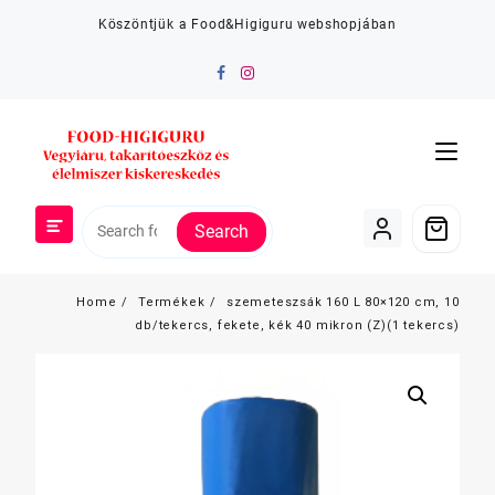
Skip
Köszöntjük a Food&Higiguru webshopjában
to
content
Search
Home
Termékek
szemeteszsák 160 L 80×120 cm, 10
db/tekercs, fekete, kék 40 mikron (Z)(1 tekercs)