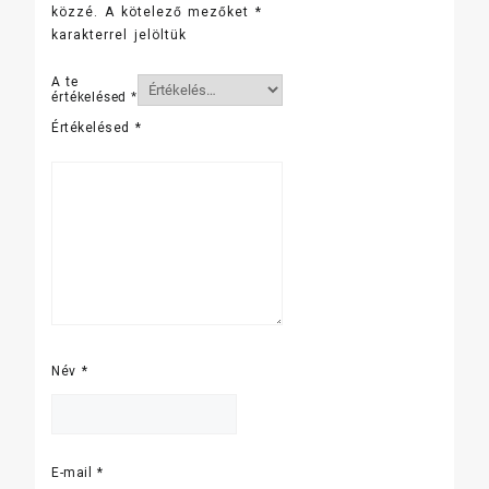
közzé.
A kötelező mezőket
*
karakterrel jelöltük
A te
értékelésed
*
Értékelésed
*
Név
*
E-mail
*