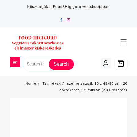
Skip
Köszöntjük a Food&Higiguru webshopjában
to
content
Search
Home
Termékek
szemeteszsák 10 L 45×50 cm, 20
db/tekercs, 12 mikron (Z)(1 tekercs)