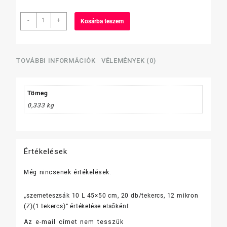
szemeteszsák
-
+
Kosárba teszem
10
L
45x50
cm,
TOVÁBBI INFORMÁCIÓK
VÉLEMÉNYEK (0)
20
db/tekercs,
12
Tömeg
mikron
0,333 kg
(Z)
(1
tekercs)
mennyiség
Értékelések
Még nincsenek értékelések.
„szemeteszsák 10 L 45×50 cm, 20 db/tekercs, 12 mikron
(Z)(1 tekercs)” értékelése elsőként
Az e-mail címet nem tesszük