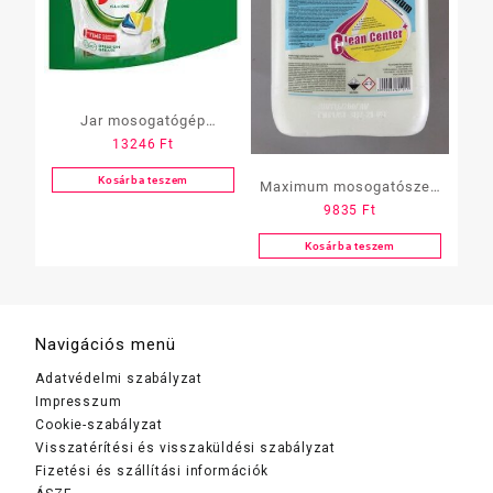
Jar mosogatógép
13246
Ft
kapszula, platinum 90
db-os
Kosárba teszem
Maximum mosogatószer,
9835
Ft
gépi, fertőtlenítő, 5 L
Kosárba teszem
Navigációs menü
Adatvédelmi szabályzat
Impresszum
Cookie-szabályzat
Visszatérítési és visszaküldési szabályzat
Fizetési és szállítási információk