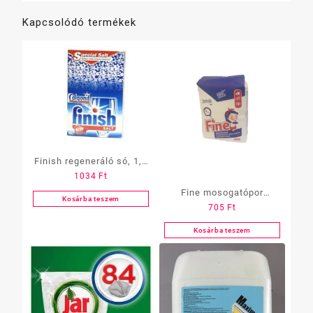
Kapcsolódó termékek
Finish regeneráló só, 1,5
1034
Ft
kg
Fine mosogatópor
Kosárba teszem
705
Ft
zacskós 500g
Kosárba teszem