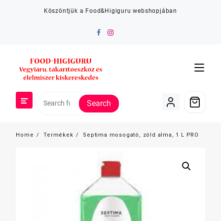
Skip
Köszöntjük a Food&Higiguru webshopjában
to
content
Search
Home
Termékek
Septima mosogató, zöld alma, 1 L PRO