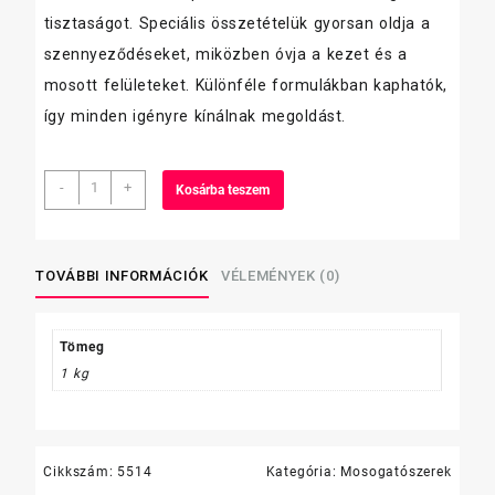
tisztaságot. Speciális összetételük gyorsan oldja a
szennyeződéseket, miközben óvja a kezet és a
mosott felületeket. Különféle formulákban kaphatók,
így minden igényre kínálnak megoldást.
Septima
-
+
Kosárba teszem
mosogató,
zöld
alma,
1
TOVÁBBI INFORMÁCIÓK
VÉLEMÉNYEK (0)
L
PRO
mennyiség
Tömeg
1 kg
Cikkszám:
5514
Kategória:
Mosogatószerek