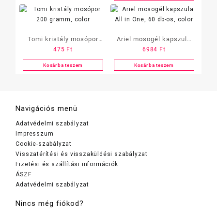
Tomi kristály mosópor
Ariel mosogél kapszula
475
Ft
6984
Ft
200 gramm, color
All in One, 60 db-os,
color
Kosárba teszem
Kosárba teszem
Navigációs menü
Adatvédelmi szabályzat
Impresszum
Cookie-szabályzat
Visszatérítési és visszaküldési szabályzat
Fizetési és szállítási információk
ÁSZF
Adatvédelmi szabályzat
Nincs még fiókod?