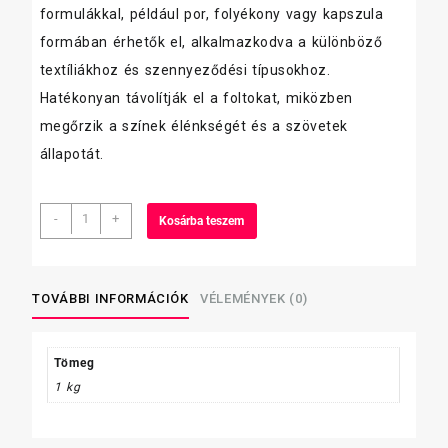
formulákkal, például por, folyékony vagy kapszula
formában érhetők el, alkalmazkodva a különböző
textíliákhoz és szennyeződési típusokhoz.
Hatékonyan távolítják el a foltokat, miközben
megőrzik a színek élénkségét és a szövetek
állapotát.
Septa
-
+
Kosárba teszem
TEXACLEAN
C3
ATOMIZER
folttisztító
TOVÁBBI INFORMÁCIÓK
VÉLEMÉNYEK (0)
szórófejes
1L
mennyiség
Tömeg
1 kg