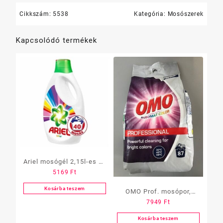
Cikkszám:
5538
Kategória:
Mosószerek
Kapcsolódó termékek
Ariel mosógél 2,15l-es 40
5169
Ft
mosás szines
Kosárba teszem
OMO Prof. mosópor,
7949
Ft
Color, 7kg
Kosárba teszem