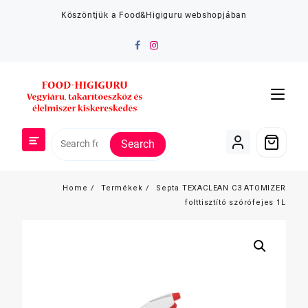
Skip
Köszöntjük a Food&Higiguru webshopjában
to
content
Search
Home
Termékek
Septa TEXACLEAN C3 ATOMIZER
folttisztító szórófejes 1L