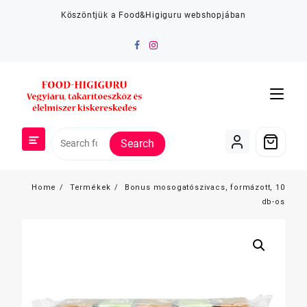
Skip
Köszöntjük a Food&Higiguru webshopjában
to
content
Search
Home
Termékek
Bonus mosogatószivacs, formázott, 10
db-os