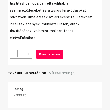
tisztításhoz. Kiválóan eltávolítják a
szennyeződéseket és a zsíros lerakódásokat,
miközben kíméletesek az érzékeny felületekhez.
Ideálisak edények, munkafelületek, autók
tisztításához, valamint makacs foltok
eltávolításához.
Bonus
-
+
Kosárba teszem
mosogatószivacs,
formázott,
10
db-
TOVÁBBI INFORMÁCIÓK
VÉLEMÉNYEK (0)
os
mennyiség
Tömeg
0,333 kg