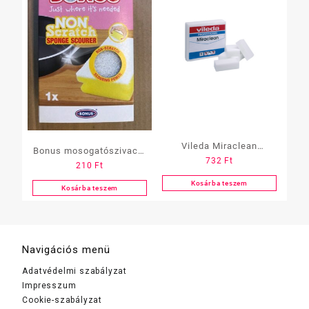
Vileda Miraclean
Bonus mosogatószivacs,
732
Ft
csodaszivacs nagy
210
Ft
karcmentes, formázott, 1
12×7,5 cm
Kosárba teszem
db-os
Kosárba teszem
Navigációs menü
Adatvédelmi szabályzat
Impresszum
Cookie-szabályzat