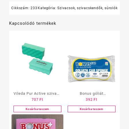
Cikkszám:
233
Kategória:
Szivacsok, szivacskendők, súrolók
Kapcsolódó termékek
Vileda Pur Active szivacs
Bonus góliát
707
Ft
392
Ft
15x7cm többféle
autómosószivacs
Kosárba teszem
Kosárba teszem