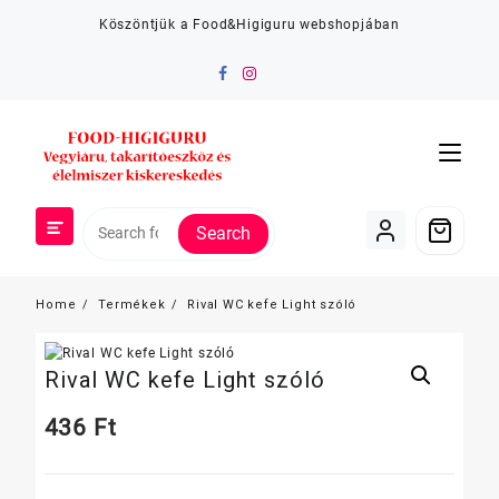
Skip
Köszöntjük a Food&Higiguru webshopjában
to
content
Search
Home
Termékek
Rival WC kefe Light szóló
Rival WC kefe Light szóló
436
Ft