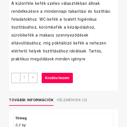
A különféle kefék széles választékban állnak
rendelkezésre a mindennapi takarítási és tisztítási
feladatokhoz. WC-kefék a toalett higiénikus
tisztításához, körömkefék a kézápoláshoz,
súrolókefék a makacs szennyeződések
eltávolításához, míg pókhálózó kefék a nehezen
elérhető helyek tisztításához ideálisak. Tartós,
praktikus megoldások minden igényre.
Rival
-
+
Kosárba teszem
WC
kefe
Light
szóló
TOVÁBBI INFORMÁCIÓK
VÉLEMÉNYEK (0)
mennyiség
Tömeg
0,2 kg