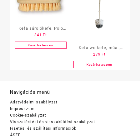
Kefa súrolókefe, Polo
341
Ft
/fogantyús/
Kosárba teszem
Kefa wc kefe, müa.,
279
Ft
(szóló)
Kosárba teszem
Navigációs menü
Adatvédelmi szabályzat
Impresszum
Cookie-szabályzat
Visszatérítési és visszaküldési szabályzat
Fizetési és szállítási információk
ÁSZF