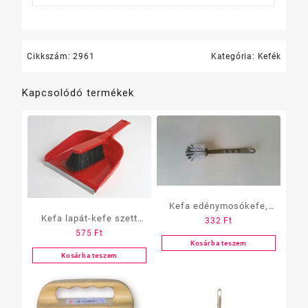
Cikkszám:
2961
Kategória:
Kefék
Kapcsolódó termékek
Kefa edénymosókefe,
Kefa lapát-kefe szett
332
Ft
STILO,Best
575
Ft
Clip
Kosárba teszem
Kosárba teszem