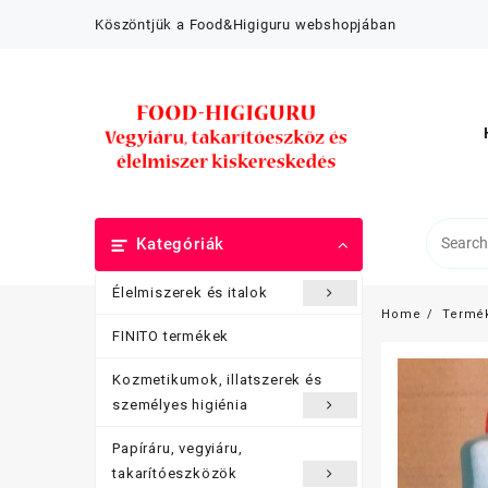
Skip
Köszöntjük a Food&Higiguru webshopjában
to
content
Kategóriák
Élelmiszerek és italok
Home
Termé
FINITO termékek
Kozmetikumok, illatszerek és
személyes higiénia
Papíráru, vegyiáru,
takarítóeszközök