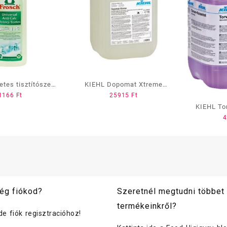
etes tisztítószer
KIEHL Dopomat Xtreme
1166
Ft
25915
Ft
1 L
erős ipari tisztítószer
KIEHL To
10liter
ég fiókod?
Szeretnél megtudni többet
termékeinkről?
ide fiók regisztracióhoz!