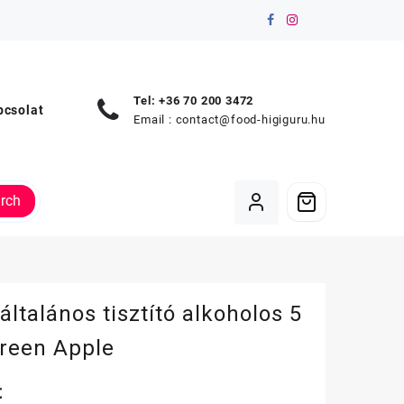
Tel: +36 70 200 3472
pcsolat
Email :
contact@food-higiguru.hu
rch
ltalános tisztító alkoholos 5
Green Apple
t