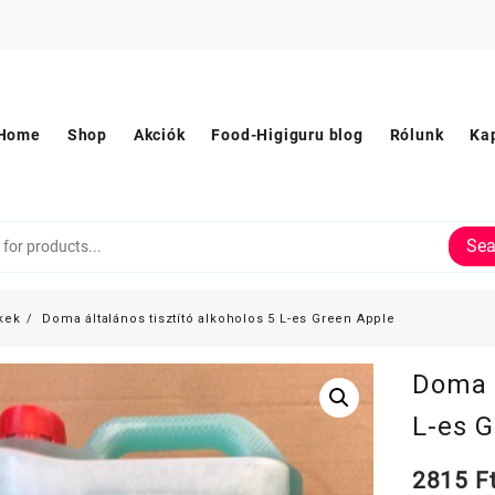
Home
Shop
Akciók
Food-Higiguru blog
Rólunk
Ka
Sea
kek
Doma általános tisztító alkoholos 5 L-es Green Apple
Doma á
L-es 
2815
F