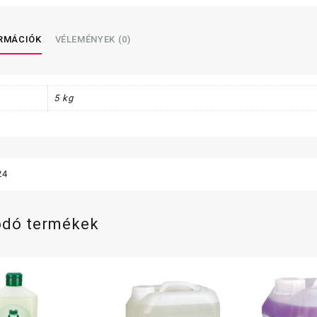
menny
ORMÁCIÓK
VÉLEMÉNYEK (0)
5 kg
24
ódó termékek