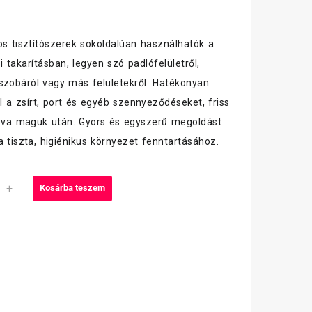
os tisztítószerek sokoldalúan használhatók a
 takarításban, legyen szó padlófelületről,
szobáról vagy más felületekről. Hatékonyan
el a zsírt, port és egyéb szennyeződéseket, friss
gyva maguk után. Gyors és egyszerű megoldást
a tiszta, higiénikus környezet fenntartásához.
+
Kosárba teszem
nos
ó
olos