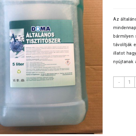
Az általán
mindennapi
bármilyen 
távolítják 
illatot ha
nyújtanak 
Doma
-
általá
tisztít
alkoh
5
L-
es
Green
Apple