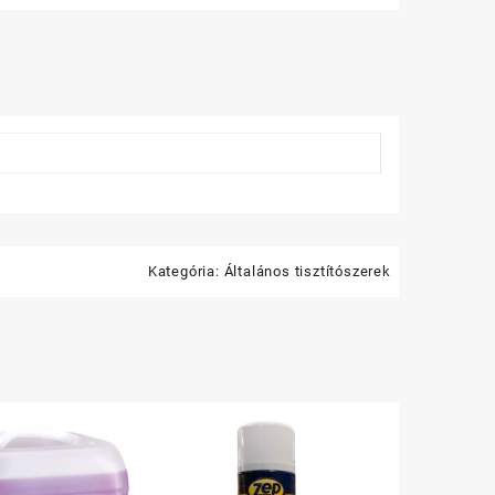
iség
Kategória:
Általános tisztítószerek