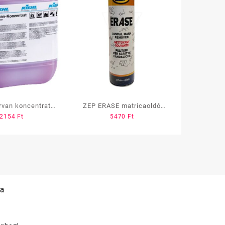
rvan koncentrat
ZEP ERASE matricaoldó
42154
Ft
5470
Ft
10l
tisztítószer 600ml
 a