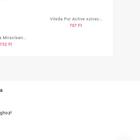
Vileda Pur Active szivacs
707
Ft
15x7cm többféle
a Miraclean
732
Ft
acs nagy 12×7,5
cm
 a
oghoz!