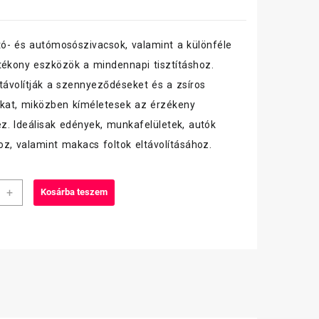
- és autómosószivacsok, valamint a különféle
tékony eszközök a mindennapi tisztításhoz.
ltávolítják a szennyeződéseket és a zsíros
kat, miközben kíméletesek az érzékeny
ez. Ideálisak edények, munkafelületek, autók
hoz, valamint makacs foltok eltávolításához.
s
+
Kosárba teszem
atószivacs,
ott,
iség