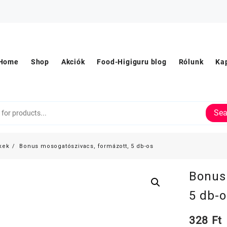
Home
Shop
Akciók
Food-Higiguru blog
Rólunk
Ka
Sea
kek
Bonus mosogatószivacs, formázott, 5 db-os
Bonus
5 db-o
328
Ft