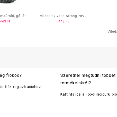
msúroló, góliát
Vileda szivacs Strong 7×9,5
443
Ft
443
Ft
cm VIL125603(zöld)
Viled
csodasziv
ég fiókod?
Szeretnél megtudni többet
termékeinkről?
ide fiók regisztracióhoz!
Kattints ide a Food-Higiguru bl