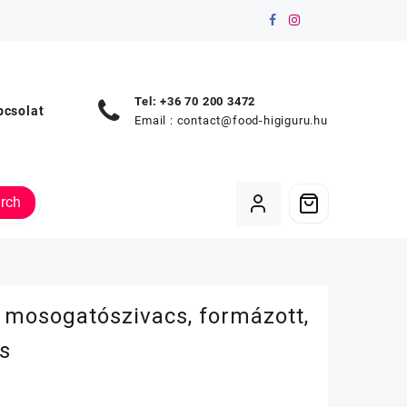
Tel: +36 70 200 3472
pcsolat
Email :
contact@food-higiguru.hu
rch
 mosogatószivacs, formázott,
s