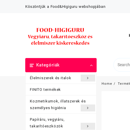
Skip
Köszöntjük a Food&Higiguru webshopjában
to
content
Kategóriák
Élelmiszerek és italok
Home
Termé
FINITO termékek
Kozmetikumok, illatszerek és
személyes higiénia
Papíráru, vegyiáru,
takarítóeszközök