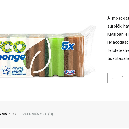
A mosogató
súrolók ha
Kiválóan e
lerakódáso
felületekh
tisztításá
Bonu
-
mosog
formáz
5
db-
os
menny
ORMÁCIÓK
VÉLEMÉNYEK (0)