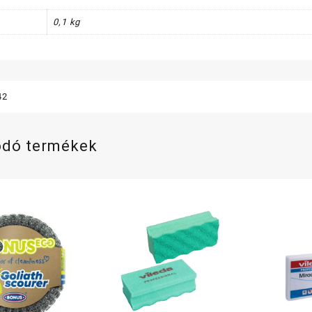
0,1 kg
42
ódó termékek