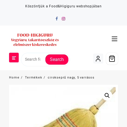
Skip
Köszöntjük a Food&Higiguru webshopjában
to
content
Search
Home
Termékek
cirokseprű nagy, 5 varrásos