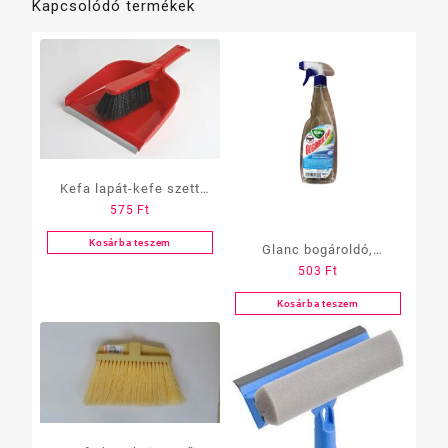
Kapcsolódó termékek
Kefa lapát-kefe szett
575
Ft
Clip
Kosárba teszem
Glanc bogároldó,
503
Ft
szórófejes, 500 ml
Kosárba teszem