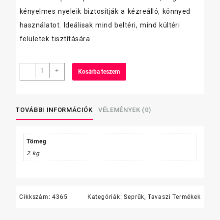
kényelmes nyeleik biztosítják a kézreálló, könnyed
használatot. Ideálisak mind beltéri, mind kültéri
felületek tisztítására.
cirokseprű
-
+
Kosárba teszem
nagy,
5
varrásos
mennyiség
TOVÁBBI INFORMÁCIÓK
VÉLEMÉNYEK (0)
Tömeg
2 kg
Cikkszám:
4365
Kategóriák:
Seprűk
,
Tavaszi Termékek