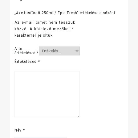
„Axe tusfürdő 250ml / Epic Fresh” értékelése elsőként
Az e-mail címet nem tesszük
közzé.
A kötelező mezőket
*
karakterrel jelöltük
A te
értékelésed
*
Értékelésed
*
Név
*