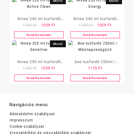
Akció!
Akció!
Nivea 250 ml tusfürdő
Nivea 250 ml tusfürdő
Original
Current
Original
Current
1185
Ft
1029
Ft
1185
Ft
1029
Ft
Active Clean
Energy
price
price
price
price
Kosárba teszem
Kosárba teszem
was:
is:
was:
is:
1185 Ft.
1029 Ft.
1185 Ft.
1029 Ft.
Akció!
Nivea 250 ml tusfürdő
Axe tusfürdő 250ml /
Original
Current
1185
Ft
1029
Ft
1175
Ft
Sensitive
Másnaposságűző
price
price
Kosárba teszem
Kosárba teszem
was:
is:
1185 Ft.
1029 Ft.
Navigációs menü
Adatvédelmi szabályzat
Impresszum
Cookie-szabályzat
Visszatérítési és visszaküldési szabályzat