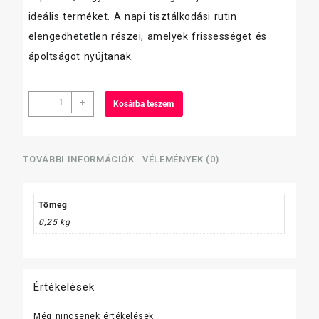
ideális terméket. A napi tisztálkodási rutin
elengedhetetlen részei, amelyek frissességet és
ápoltságot nyújtanak.
Axe
-
+
Kosárba teszem
tusfürdő
250ml
/
Epic
TOVÁBBI INFORMÁCIÓK
VÉLEMÉNYEK (0)
Fresh
mennyiség
Tömeg
0,25 kg
Értékelések
Még nincsenek értékelések.