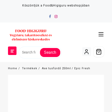
Skip
Köszöntjük a Food&Higiguru webshopjában
to
content
Search
Home
Termékek
Axe tusfürdő 250ml / Epic Fresh