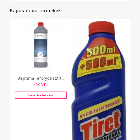
Kapcsolódó termékek
Septima lefolyótisztító
1998
Ft
gél (csőtisztító) – 1 L
Kosárba teszem