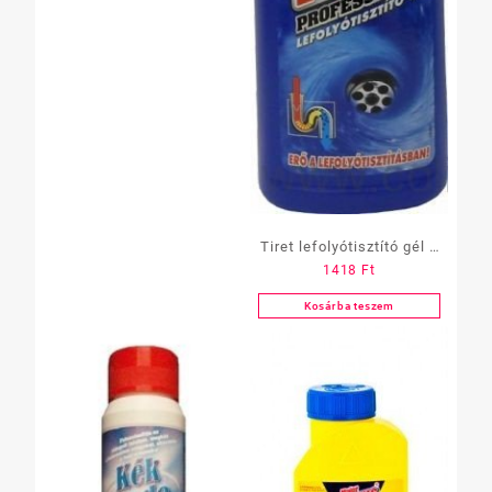
Tiret lefolyótisztító gél 1
1418
Ft
l
Kosárba teszem