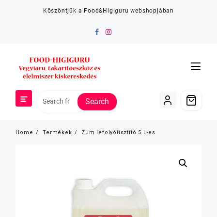
Skip
Köszöntjük a Food&Higiguru webshopjában
to
content
Search
Home
Termékek
Zum lefolyótisztító 5 L-es