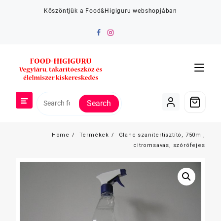
Skip
Köszöntjük a Food&Higiguru webshopjában
to
content
Search
Home
Termékek
Glanc szanitertisztító, 750ml,
citromsavas, szórófejes