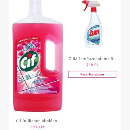
ZUM fürdőszobai tisztító
719
Ft
szórófejes 500 ml
Kosárba teszem
Cif Brilliance általános
1278
Ft
tisztító 1 l többféle