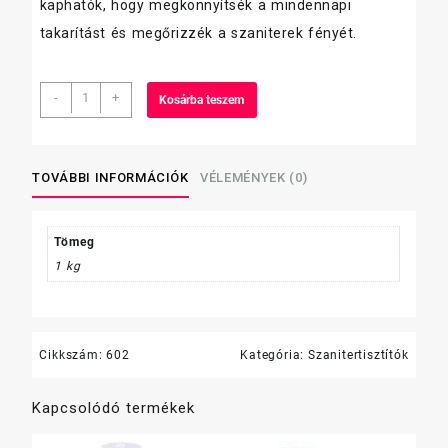
kaphatók, hogy megkönnyítsék a mindennapi
takarítást és megőrizzék a szaniterek fényét.
Glanc
-
+
Kosárba teszem
szanitertisztító,
750ml,
citromsavas,
szórófejes
TOVÁBBI INFORMÁCIÓK
VÉLEMÉNYEK (0)
mennyiség
Tömeg
1 kg
Cikkszám:
602
Kategória:
Szanitertisztítók
Kapcsolódó termékek