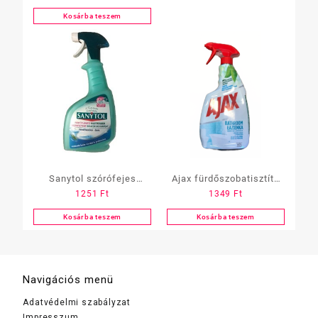
Kosárba teszem
Sanytol szórófejes
Ajax fürdőszobatisztító
1251
Ft
1349
Ft
fertőtlenítő felülettisztító
750 ml, szórófejes
500 ml fürdőszobai
Kosárba teszem
Kosárba teszem
Navigációs menü
Adatvédelmi szabályzat
Impresszum