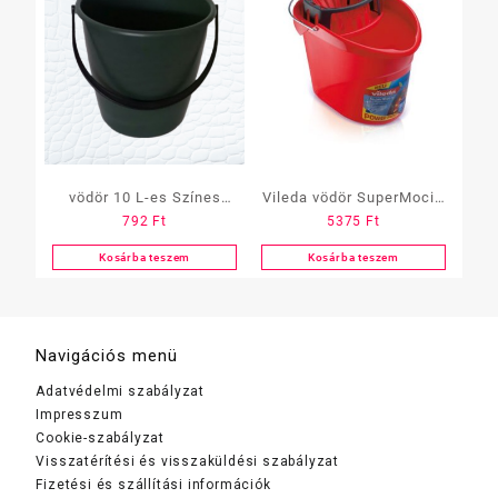
vödör 10 L-es Színes
Vileda vödör SuperMocio
792
Ft
5375
Ft
(CU258)
csavarókosárral
Kosárba teszem
Kosárba teszem
Navigációs menü
Adatvédelmi szabályzat
Impresszum
Cookie-szabályzat
Visszatérítési és visszaküldési szabályzat
Fizetési és szállítási információk