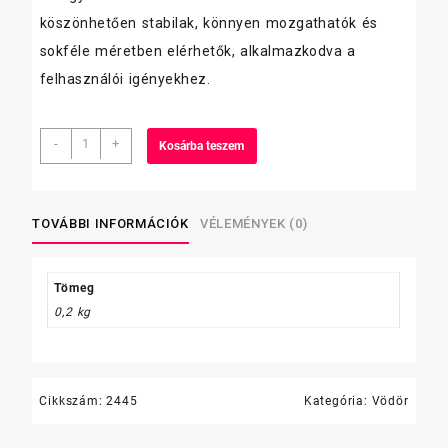
köszönhetően stabilak, könnyen mozgathatók és
sokféle méretben elérhetők, alkalmazkodva a
felhasználói igényekhez.
vödörhöz
-
+
Kosárba teszem
csavaró
,ovális,
Multi
mennyiség
TOVÁBBI INFORMÁCIÓK
VÉLEMÉNYEK (0)
Tömeg
0,2 kg
Cikkszám:
2445
Kategória:
Vödör