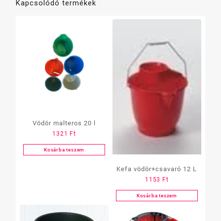
Kapcsolódó termékek
Vödör malteros 20 l
1321
Ft
Kosárba teszem
Kefa vödör+csavaró 12 L
1153
Ft
Kosárba teszem