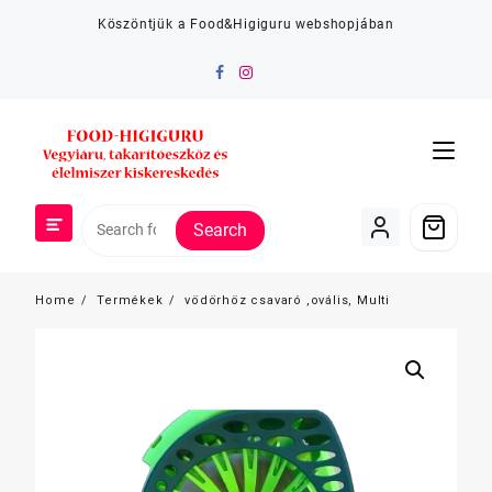
Skip
Köszöntjük a Food&Higiguru webshopjában
to
content
Search
Home
Termékek
vödörhöz csavaró ,ovális, Multi