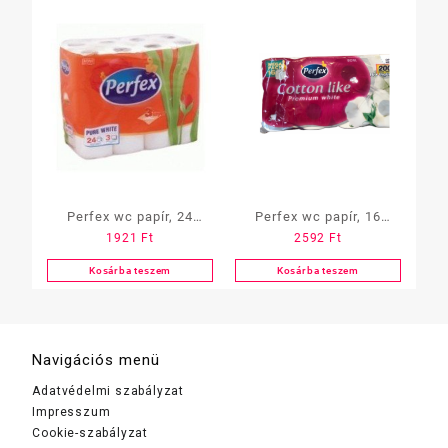
Perfex wc papír, 24
Perfex wc papír, 16
1921
Ft
2592
Ft
tekercs, 3 réteg, 90 lap
tekercs, 3 réteg, 180 lap
6cs/zsug
Cotton Like Prémium
Kosárba teszem
Kosárba teszem
Navigációs menü
Adatvédelmi szabályzat
Impresszum
Cookie-szabályzat