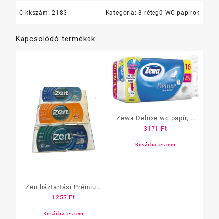
12
Cikkszám:
2183
Kategória:
3 rétegű WC papírok
tek/karton
110255
Kapcsolódó termékek
mennyiség
Zewa Deluxe wc papír, 3
3171
Ft
réteg, 16 tekercs, AQUA
TUBE (Fehér-Delux)
Kosárba teszem
Zen háztartási Prémium
1257
Ft
wc papír 3 réteg, 8
tekercs
Kosárba teszem