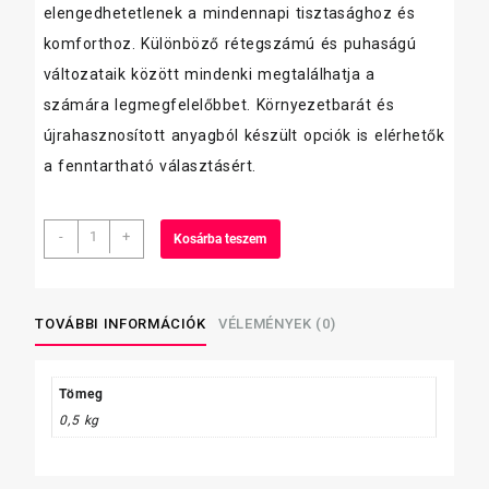
elengedhetetlenek a mindennapi tisztasághoz és
komforthoz. Különböző rétegszámú és puhaságú
változataik között mindenki megtalálhatja a
számára legmegfelelőbbet. Környezetbarát és
újrahasznosított anyagból készült opciók is elérhetők
a fenntartható választásért.
Tork
-
+
Kosárba teszem
egészségügyi
papír
miniJumbo
Prémium
TOVÁBBI INFORMÁCIÓK
VÉLEMÉNYEK (0)
extrasoft
(T2)
3
Tömeg
r.
0,5 kg
fehér
120
m