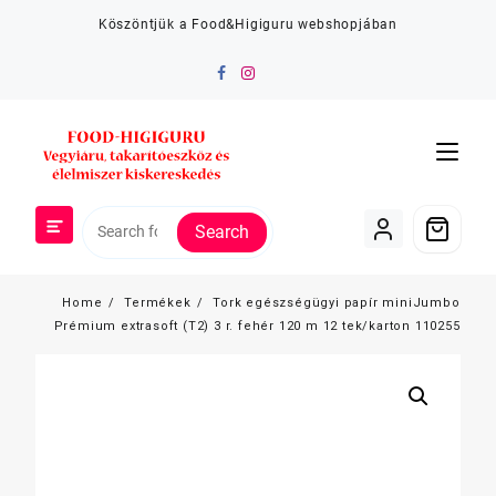
Skip
Köszöntjük a Food&Higiguru webshopjában
to
content
Search
Home
Termékek
Tork egészségügyi papír miniJumbo
Prémium extrasoft (T2) 3 r. fehér 120 m 12 tek/karton 110255