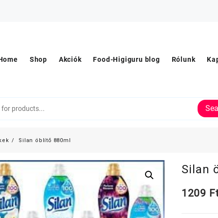
Home
Shop
Akciók
Food-Higiguru blog
Rólunk
Ka
Sea
kek
Silan öblítő 880ml
Silan 
1209
F