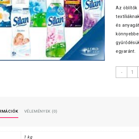
Az öblítők 
textíliákn
és anyagát
könnyebben
gyűrődésük
egyaránt.
Silan
-
öblítő
880ml
menny
ORMÁCIÓK
VÉLEMÉNYEK (0)
1 kg