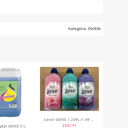
Kategória:
Öblítők
Lenor öblítő 1.239L/1.49 L/
2221
Ft
Triplex gépi öblitő 5 L
1,8 L