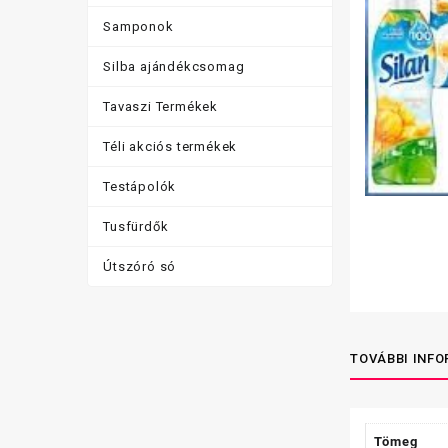
Samponok
Silba ajándékcsomag
Tavaszi Termékek
Téli akciós termékek
Testápolók
Tusfürdők
Útszóró só
TOVÁBBI INF
Tömeg