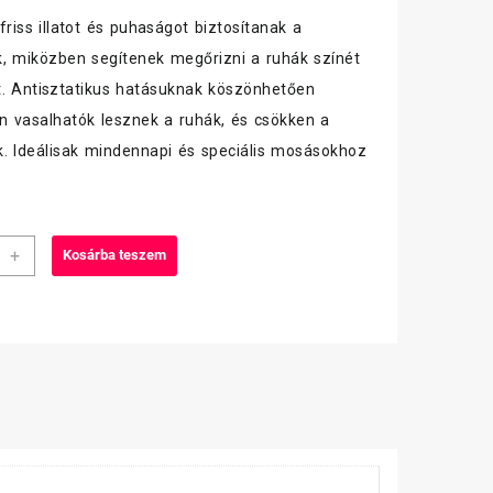
friss illatot és puhaságot biztosítanak a
ak, miközben segítenek megőrizni a ruhák színét
. Antisztatikus hatásuknak köszönhetően
 vasalhatók lesznek a ruhák, és csökken a
. Ideálisak mindennapi és speciális mosásokhoz
+
Kosárba teszem
iség