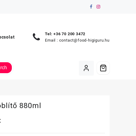
Tel: +36 70 200 3472
pcsolat
Email :
contact@food-higiguru.hu
rch
öblítő 880ml
t