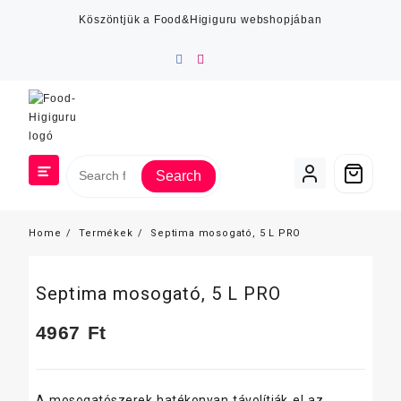
Skip
Köszöntjük a Food&Higiguru webshopjában
to
content
Search
Home
Termékek
Septima mosogató, 5 L PRO
Septima mosogató, 5 L PRO
4967
Ft
A mosogatószerek hatékonyan távolítják el az