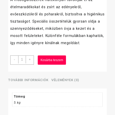
ételmaradékokat és zsírt az edényekről,
evőeszközökről és poharakról, biztosítva a higiénikus
tisztaságot. Speciális összetételük gyorsan oldja a
szennyeződéseket, miközben óvja a kezet és a
mosott felületeket. Különféle formulákban kaphatók,
így minden igényre kínálnak megoldást.
Septima
-
+
Kosárba teszem
mosogató,
5
L
PRO
TOVÁBBI INFORMÁCIÓK
VÉLEMÉNYEK (0)
mennyiség
Tömeg
5 kg