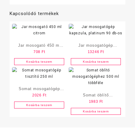
Kapcsolódó termékek
Jar mosogató 450 ml
Jar mosogatógép
708
Ft
13246
Ft
citrom
kapszula, platinum 90
db-os
Kosárba teszem
Kosárba teszem
Somat mosogatógép
Somat öblítő
2026
Ft
tisztító 250 ml
1983
Ft
mosogatógéphez 500 ml
Kosárba teszem
többféle
Kosárba teszem