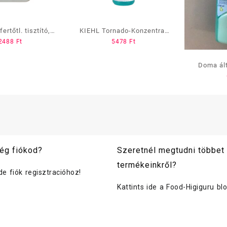
rtőtl. tisztító, 5
KIEHL Tornado-Konzentrat
2488
Ft
5478
Ft
L Natur
1 L
Doma ált
alkoholo
ég fiókod?
Szeretnél megtudni többet
termékeinkről?
ide fiók regisztracióhoz!
Kattints ide a Food-Higiguru bl