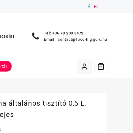
Tel: +36 70 200 3472
pcsolat
Email :
contact@food-higiguru.hu
rch
a általános tisztító 0,5 L,
ejes
t