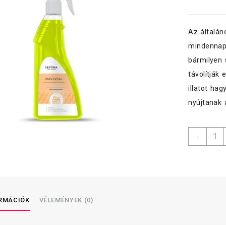
Az általán
mindennapi
bármilyen 
távolítják 
illatot ha
nyújtanak 
Septi
-
általá
tisztít
0,5
L,
szóró
menny
ORMÁCIÓK
VÉLEMÉNYEK (0)