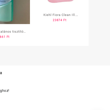
Kiehl Fiora Clean Ill.
23874
Ft
Tisztítószer 10L
alános tisztító
661
Ft
s 750 ml (Green
Apple)
 a
oghoz!