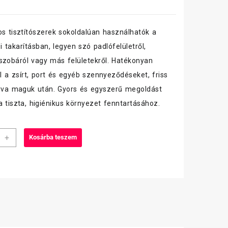
os tisztítószerek sokoldalúan használhatók a
 takarításban, legyen szó padlófelületről,
szobáról vagy más felületekről. Hatékonyan
el a zsírt, port és egyéb szennyeződéseket, friss
gyva maguk után. Gyors és egyszerű megoldást
a tiszta, higiénikus környezet fenntartásához.
ma
+
Kosárba teszem
nos
ó
fejes
iség