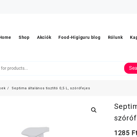
Home
Shop
Akciók
Food-Higiguru blog
Rólunk
Ka
Sea
kek
Septima általános tisztító 0,5 L, szórófejes
Septim
szóróf
1285
F