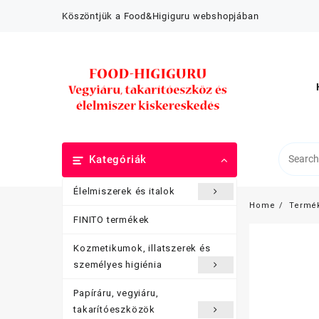
Skip
Köszöntjük a Food&Higiguru webshopjában
to
content
Kategóriák
Élelmiszerek és italok
Home
Termé
FINITO termékek
Kozmetikumok, illatszerek és
személyes higiénia
Papíráru, vegyiáru,
takarítóeszközök