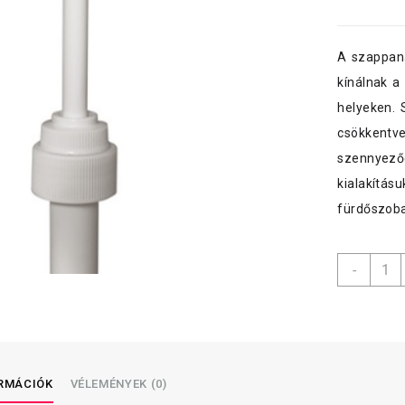
A szappana
kínálnak a
helyeken. 
csökkentv
szennyeződ
kialakítás
fürdőszoba
Chef
-
PG
/adag
pump
5
l-
es
ORMÁCIÓK
VÉLEMÉNYEK (0)
kanná