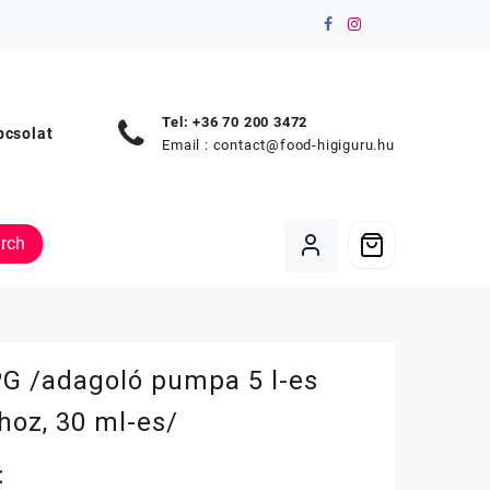
Tel: +36 70 200 3472
pcsolat
Email :
contact@food-higiguru.hu
rch
PG /adagoló pumpa 5 l-es
hoz, 30 ml-es/
t