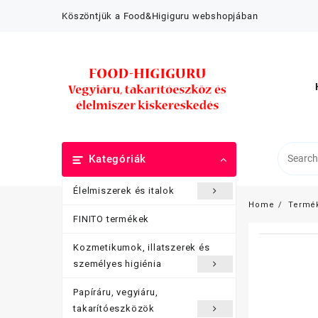
Skip
Köszöntjük a Food&Higiguru webshopjában
to
content
Kategóriák
Élelmiszerek és italok
Home
Termé
FINITO termékek
Kozmetikumok, illatszerek és
személyes higiénia
Papíráru, vegyiáru,
takarítóeszközök