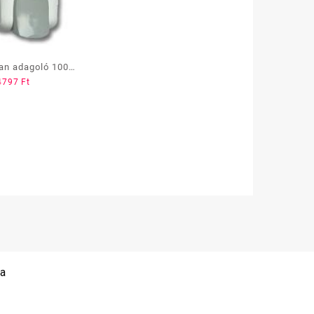
an adagoló 1000
4797
Ft
ml műanyag AD/F6 /PR/
 a