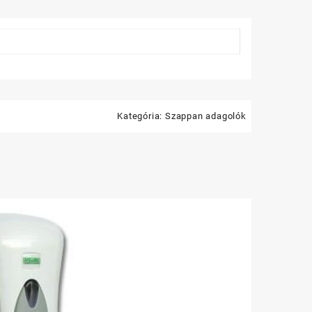
iség
Kategória:
Szappan adagolók