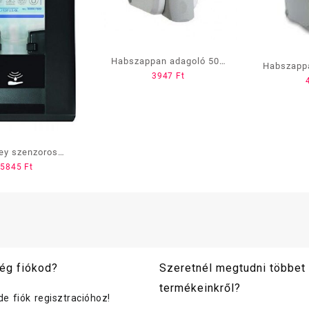
Habszappan adagoló 500
Habszapp
3947
Ft
ml műanyag fehér AD/F5
/PR/
ey szenzoros
25845
Ft
adagoló
ég fiókod?
Szeretnél megtudni többet
termékeinkről?
ide fiók regisztracióhoz!