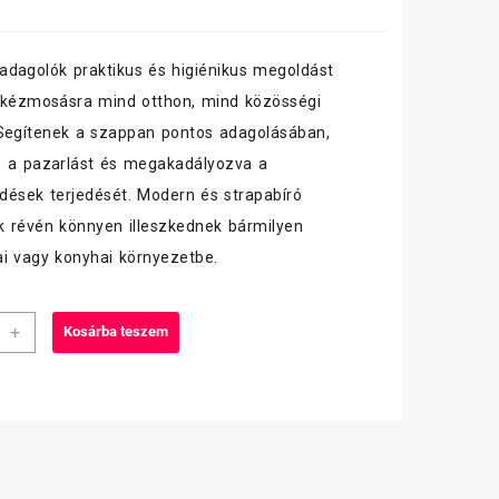
dagolók praktikus és higiénikus megoldást
 kézmosásra mind otthon, mind közösségi
Segítenek a szappan pontos adagolásában,
e a pazarlást és megakadályozva a
ések terjedését. Modern és strapabíró
uk révén könnyen illeszkednek bármilyen
i vagy konyhai környezetbe.
+
Kosárba teszem
oló
a
hoz,