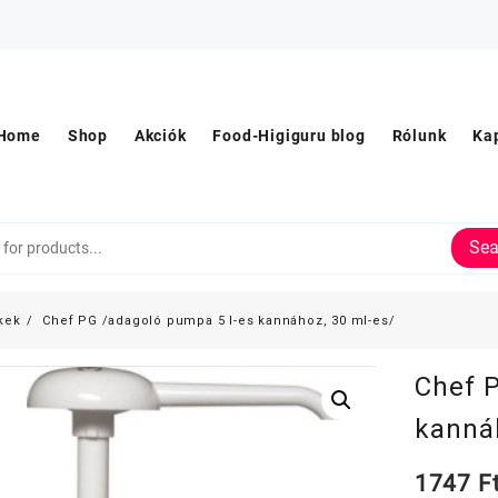
Home
Shop
Akciók
Food-Higiguru blog
Rólunk
Ka
Sea
kek
Chef PG /adagoló pumpa 5 l-es kannához, 30 ml-es/
Chef 
kanná
1747
F