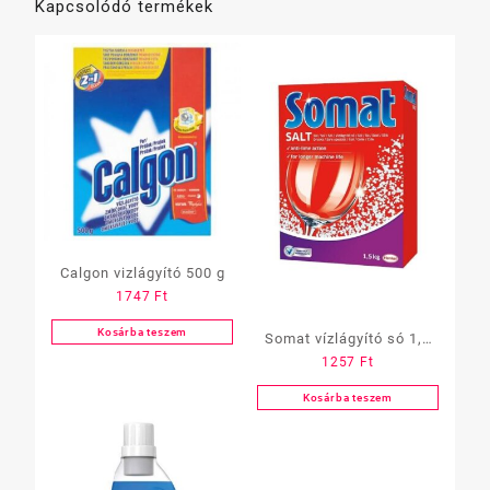
Kapcsolódó termékek
Calgon vizlágyító 500 g
1747
Ft
Kosárba teszem
Somat vízlágyító só 1,5
1257
Ft
kg
Kosárba teszem