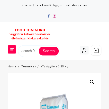
Skip
Köszöntjük a Food&Higiguru webshopjában
to
content
Search
Home
Termékek
Vízlágyító só 25 kg