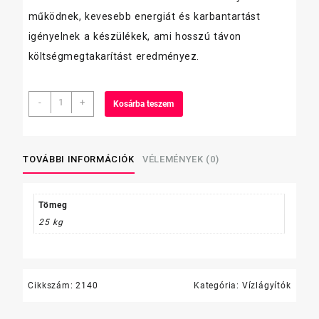
működnek, kevesebb energiát és karbantartást
igényelnek a készülékek, ami hosszú távon
költségmegtakarítást eredményez.
Vízlágyító
-
+
Kosárba teszem
só
25
kg
mennyiség
TOVÁBBI INFORMÁCIÓK
VÉLEMÉNYEK (0)
Tömeg
25 kg
Cikkszám:
2140
Kategória:
Vízlágyítók