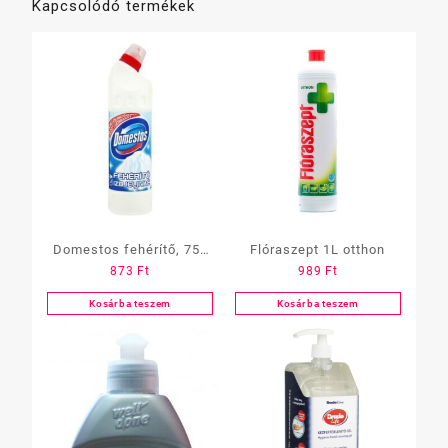
Kapcsolódó termékek
Domestos fehérítő, 750
Flóraszept 1L otthon
873
Ft
989
Ft
ml
Kosárba teszem
Kosárba teszem