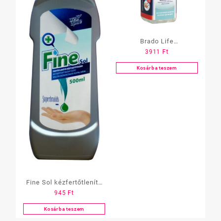
Brado Life
3911
Ft
kézfertőtlenítő gél,1500
ml, pumpás
Kosárba teszem
Fine Sol kézfertőtlenítő
945
Ft
500 ml
Kosárba teszem