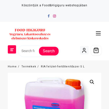
Skip
Köszöntjük a Food&Higiguru webshopjában
to
content
Search
Home
Termékek
RIA felület-fertőtlenítőszer 5 L