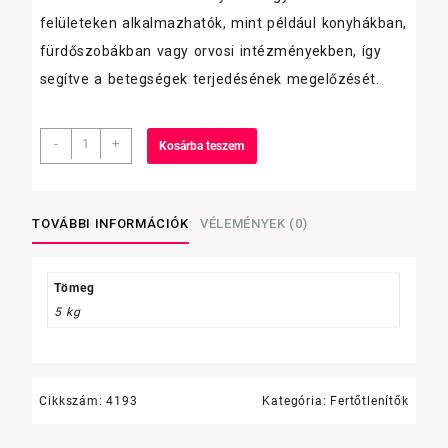
felületeken alkalmazhatók, mint például konyhákban,
fürdőszobákban vagy orvosi intézményekben, így
segítve a betegségek terjedésének megelőzését.
RIA
-
+
Kosárba teszem
felület-
fertőtlenítőszer
5
L
TOVÁBBI INFORMÁCIÓK
VÉLEMÉNYEK (0)
mennyiség
Tömeg
5 kg
Cikkszám:
4193
Kategória:
Fertőtlenítők