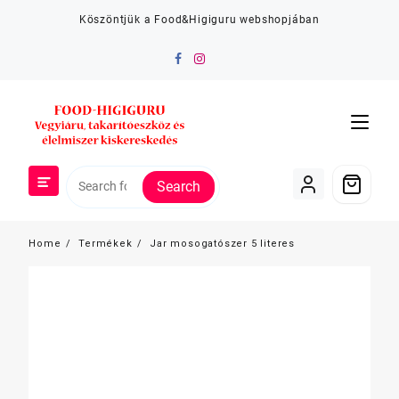
Skip
Köszöntjük a Food&Higiguru webshopjában
to
content
Search
Home
Termékek
Jar mosogatószer 5 literes