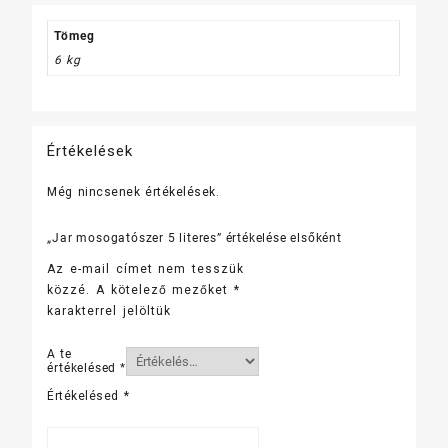
Tömeg
6 kg
Értékelések
Még nincsenek értékelések.
„Jar mosogatószer 5 literes” értékelése elsőként
Az e-mail címet nem tesszük
közzé.
A kötelező mezőket
*
karakterrel jelöltük
A te
értékelésed
*
Értékelésed
*