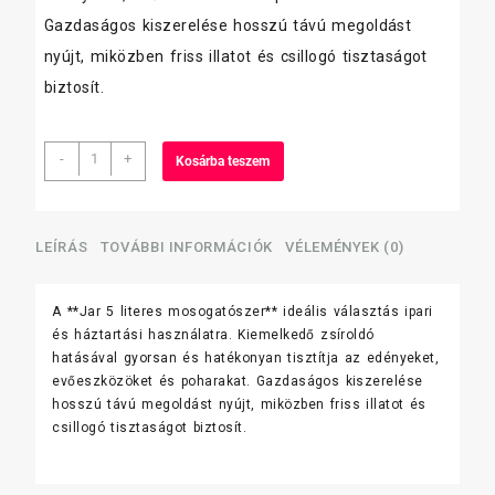
Gazdaságos kiszerelése hosszú távú megoldást
nyújt, miközben friss illatot és csillogó tisztaságot
biztosít.
Jar
-
+
Kosárba teszem
mosogatószer
5
literes
mennyiség
LEÍRÁS
TOVÁBBI INFORMÁCIÓK
VÉLEMÉNYEK (0)
A **Jar 5 literes mosogatószer** ideális választás ipari
és háztartási használatra. Kiemelkedő zsíroldó
hatásával gyorsan és hatékonyan tisztítja az edényeket,
evőeszközöket és poharakat. Gazdaságos kiszerelése
hosszú távú megoldást nyújt, miközben friss illatot és
csillogó tisztaságot biztosít.