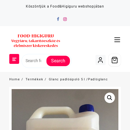
Skip
Köszöntjük a Food&Higiguru webshopjában
to
content
Search
Home
Termékek
Glanc padlóápoló 5 l /Padlóglanc