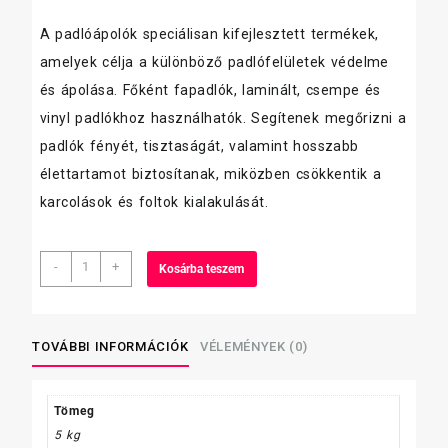
A padlóápolók speciálisan kifejlesztett termékek,
amelyek célja a különböző padlófelületek védelme
és ápolása. Főként fapadlók, laminált, csempe és
vinyl padlókhoz használhatók. Segítenek megőrizni a
padlók fényét, tisztaságát, valamint hosszabb
élettartamot biztosítanak, miközben csökkentik a
karcolások és foltok kialakulását.
Glanc
-
+
Kosárba teszem
padlóápoló
5
l
/Padlóglanc
TOVÁBBI INFORMÁCIÓK
VÉLEMÉNYEK (0)
mennyiség
Tömeg
5 kg