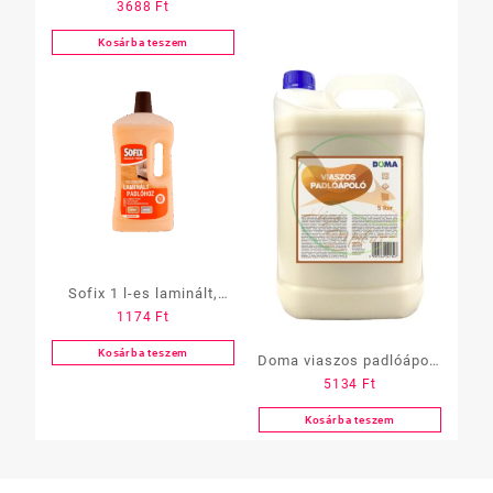
3688
Ft
padlóápoló 5literes
Marseille
Kosárba teszem
Sofix 1 l-es laminált,
1174
Ft
linóleum ápoló
tisztítószer,
Kosárba teszem
Doma viaszos padlóápoló
mandulaolajjal
5134
Ft
5l
Kosárba teszem