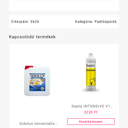
Cikkszám:
3626
Kategória:
Padlóápolók
Kapcsolódó termékek
Septa INTENSIVE V1
3220
Ft
padlótisztító, erős zsír és
olaj oldó 1 L
Kosárba teszem
Sidolux Univerzális