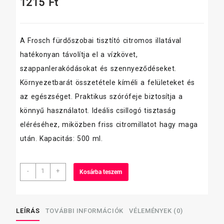
1215
Ft
A Frosch fürdőszobai tisztító citromos illatával
hatékonyan távolítja el a vízkövet,
szappanlerakódásokat és szennyeződéseket.
Környezetbarát összetétele kíméli a felületeket és
az egészséget. Praktikus szórófeje biztosítja a
könnyű használatot. Ideális csillogó tisztaság
eléréséhez, miközben friss citromillatot hagy maga
után. Kapacitás: 500 ml.
Frosch
-
+
Kosárba teszem
fürdőszobai
tisztító,
citromos,
szórófejes,
LEÍRÁS
TOVÁBBI INFORMÁCIÓK
VÉLEMÉNYEK (0)
500