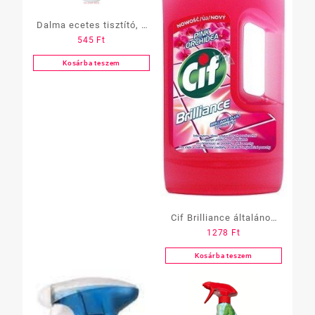
Dalma ecetes tisztító, 1
545
Ft
L
Kosárba teszem
Cif Brilliance általános
1278
Ft
tisztító 1 l többféle
Kosárba teszem