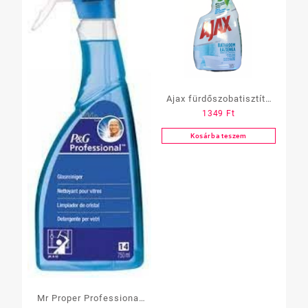
Ajax fürdőszobatisztító
1349
Ft
750 ml, szórófejes
Kosárba teszem
Mr Proper Professional