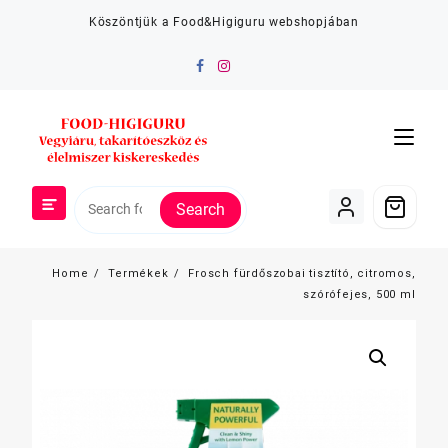
Skip
Köszöntjük a Food&Higiguru webshopjában
to
content
Search
Home
Termékek
Frosch fürdőszobai tisztító, citromos,
szórófejes, 500 ml