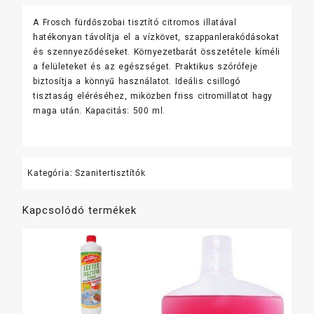
ml
A Frosch fürdőszobai tisztító citromos illatával
mennyiség
hatékonyan távolítja el a vízkövet, szappanlerakódásokat
és szennyeződéseket. Környezetbarát összetétele kíméli
a felületeket és az egészséget. Praktikus szórófeje
biztosítja a könnyű használatot. Ideális csillogó
tisztaság eléréséhez, miközben friss citromillatot hagy
maga után. Kapacitás: 500 ml.
Kategória:
Szanitertisztítók
Kapcsolódó termékek