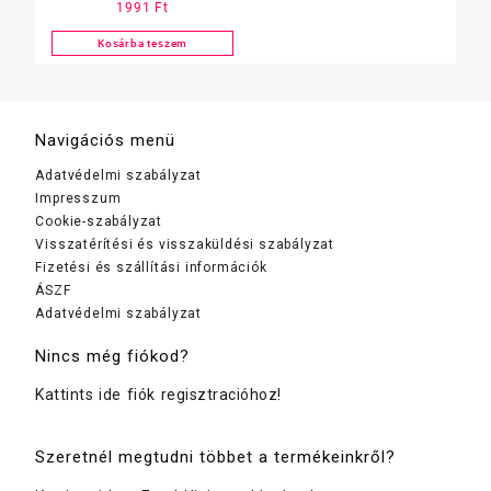
1991
Ft
szanitertisztító, 2in1-
ben,750 ml
Kosárba teszem
Navigációs menü
Adatvédelmi szabályzat
Impresszum
Cookie-szabályzat
Visszatérítési és visszaküldési szabályzat
Fizetési és szállítási információk
ÁSZF
Adatvédelmi szabályzat
Nincs még fiókod?
Kattints ide fiók regisztracióhoz!
Szeretnél megtudni többet a termékeinkről?