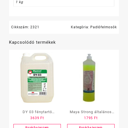
1 kg
Cikkszám:
2321
Kategória:
Padlófelmosók
Kapcsolódó termékek
DY 03 fénytartó
Maya Strong általános
3639
Ft
1795
Ft
tisztítószer, 5 L
tisztítószer
koncentrátum 1 l
Kosárba teszem
Kosárba teszem