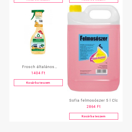
Frosch általános
1404
Ft
felülettisztító,
narancsos, szórófejes
Kosárba teszem
500 ml
Sofia felmosószer 5 l Clc
2864
Ft
Kosárba teszem