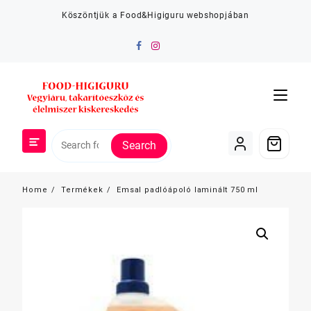
Skip
Köszöntjük a Food&Higiguru webshopjában
to
content
Search
Home
Termékek
Emsal padlóápoló laminált 750 ml