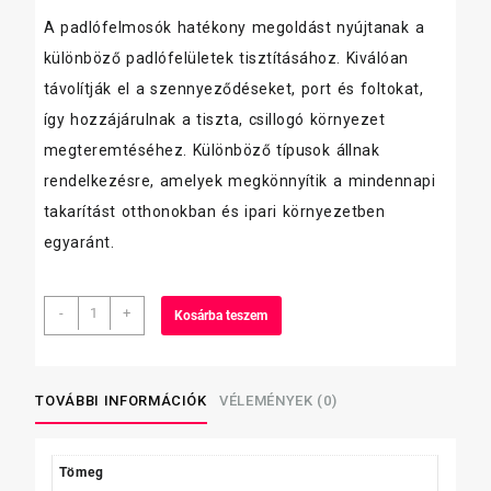
A padlófelmosók hatékony megoldást nyújtanak a
különböző padlófelületek tisztításához. Kiválóan
távolítják el a szennyeződéseket, port és foltokat,
így hozzájárulnak a tiszta, csillogó környezet
megteremtéséhez. Különböző típusok állnak
rendelkezésre, amelyek megkönnyítik a mindennapi
takarítást otthonokban és ipari környezetben
egyaránt.
Emsal
-
+
Kosárba teszem
padlóápoló
laminált
750
ml
TOVÁBBI INFORMÁCIÓK
VÉLEMÉNYEK (0)
mennyiség
Tömeg